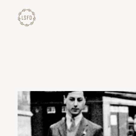
Lewati
ke
konten