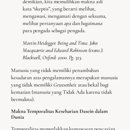
demikian, kita memulihkan makna asli
kata “skeptis”, yang berarti melihat,
mengawasi, mengamati dengan seksama,
melihat pertanyaan
apa
dan
bagaimana
para pengada sebagai pengada.
Martin Heidegger.
Being and Time.
John
Macquarrie and Edward Robinson (trans.).
Blackwell, Oxford: 2000. Pg. 323.
Manusia yang tidak memiliki penambahan
kesadaran atas pengalamannya merupakan manusia
yang tidak memiliki
Gewesenheit
atau bekal bagi
kematian (manusia yang Tidak Ada karena tidak
bermakna).
Makna Temporalitas Keseharian Dasein dalam
Dunia
Temporalitas memutlakkan kemawasan pencarian