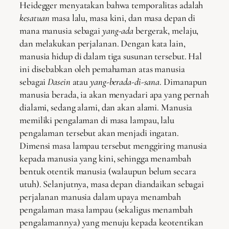
Heidegger menyatakan bahwa temporalitas adalah
kesatuan
masa lalu, masa kini, dan masa depan di
mana manusia sebagai
y
ang
-a
da
bergerak, melaju,
dan melakukan perjalanan. Dengan kata lain,
manusia hidup di dalam tiga susunan tersebut. Hal
ini disebabkan oleh pemahaman atas manusia
sebagai
Dasein
atau
y
ang
-b
erada
-d
i
-s
ana
. Dimanapun
manusia berada, ia akan menyadari apa yang pernah
dialami, sedang alami, dan akan alami. Manusia
memiliki pengalaman di masa lampau, lalu
pengalaman tersebut akan menjadi ingatan.
Dimensi masa lampau tersebut menggiring manusia
kepada manusia yang kini, sehingga menambah
bentuk otentik manusia (walaupun belum secara
utuh). Selanjutnya, masa depan diandaikan sebagai
perjalanan manusia dalam upaya menambah
pengalaman masa lampau (sekaligus menambah
pengalamannya) yang menuju kepada keotentikan