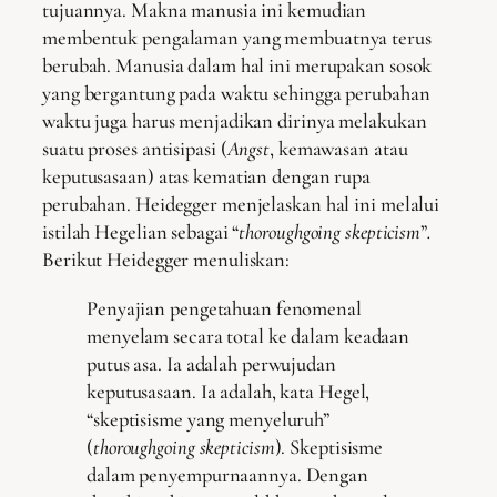
tujuannya. Makna manusia ini kemudian
membentuk pengalaman yang membuatnya terus
berubah. Manusia dalam hal ini merupakan sosok
yang bergantung pada waktu sehingga perubahan
waktu juga harus menjadikan dirinya melakukan
suatu proses antisipasi (
Angst
, kemawasan atau
keputusasaan) atas kematian dengan rupa
perubahan. Heidegger menjelaskan hal ini melalui
istilah Hegelian sebagai “
thoroughgoing skepticism
”
.
Berikut Heidegger menuliskan:
Penyajian pengetahuan fenomenal
menyelam secara total ke dalam keadaan
putus asa. Ia adalah perwujudan
keputusasaan. Ia adalah, kata Hegel,
“skeptisisme yang menyeluruh”
(
thoroughgoing skepticism
). Skeptisisme
dalam penyempurnaannya. Dengan