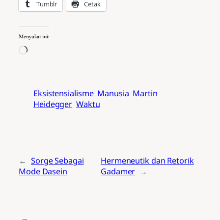
Tumblr
Cetak
Menyukai ini:
Memuat…
Eksistensialisme
Manusia
Martin
Heidegger
Waktu
←
Sorge Sebagai
Hermeneutik dan Retorik
Mode Dasein
Gadamer
→