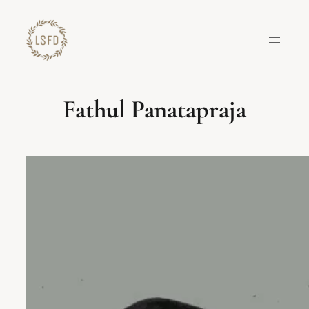
Lewati
ke
konten
Fathul Panatapraja