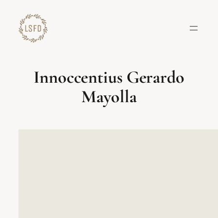
Lewati
ke
konten
Innoccentius Gerardo
Mayolla