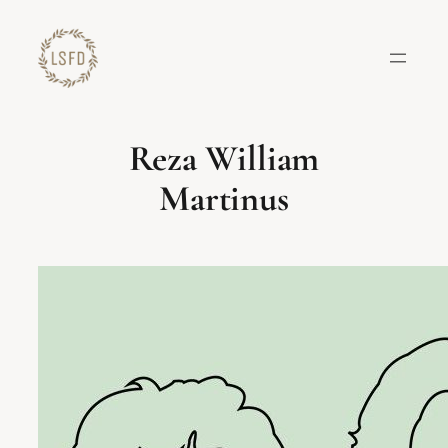
Lewati
ke
konten
Reza William
Martinus