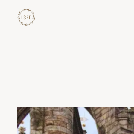
Lewati
ke
konten