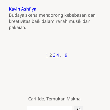
Kavin Ashfiya
Budaya skena mendorong kebebasan dan
kreativitas baik dalam ranah musik dan
pakaian.
1
2
3
4
…
9
Cari Ide. Temukan Makna.
Search