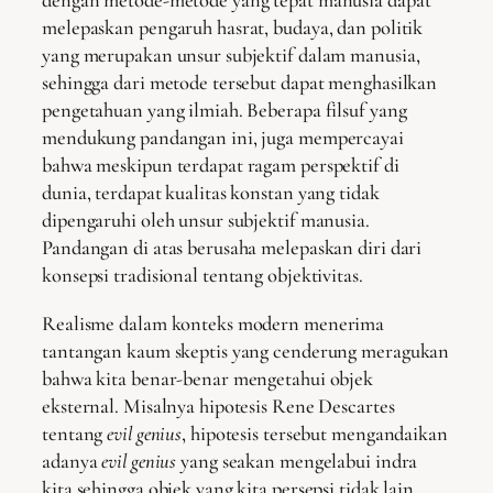
dengan metode-metode yang tepat manusia dapat
melepaskan pengaruh hasrat, budaya, dan politik
yang merupakan unsur subjektif dalam manusia,
sehingga dari metode tersebut dapat menghasilkan
pengetahuan yang ilmiah. Beberapa filsuf yang
mendukung pandangan ini, juga mempercayai
bahwa meskipun terdapat ragam perspektif di
dunia, terdapat kualitas konstan yang tidak
dipengaruhi oleh unsur subjektif manusia.
Pandangan di atas berusaha melepaskan diri dari
konsepsi tradisional tentang objektivitas.
Realisme dalam konteks modern menerima
tantangan kaum skeptis yang cenderung meragukan
bahwa kita benar-benar mengetahui objek
eksternal. Misalnya hipotesis Rene Descartes
tentang
evil genius
, hipotesis tersebut mengandaikan
adanya
evil genius
yang seakan mengelabui indra
kita sehingga objek yang kita persepsi tidak lain