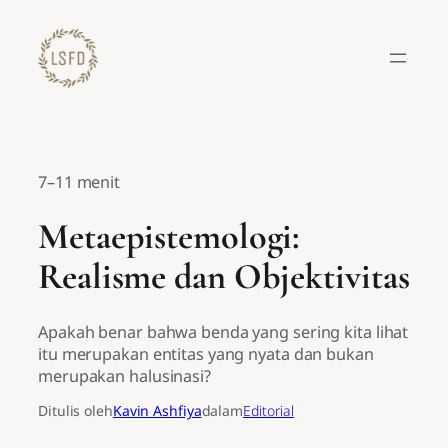
Lewati
ke
konten
7–11 menit
Metaepistemologi:
Realisme dan Objektivitas
Apakah benar bahwa benda yang sering kita lihat
itu merupakan entitas yang nyata dan bukan
merupakan halusinasi?
Ditulis oleh
Kavin Ashfiya
dalam
Editorial