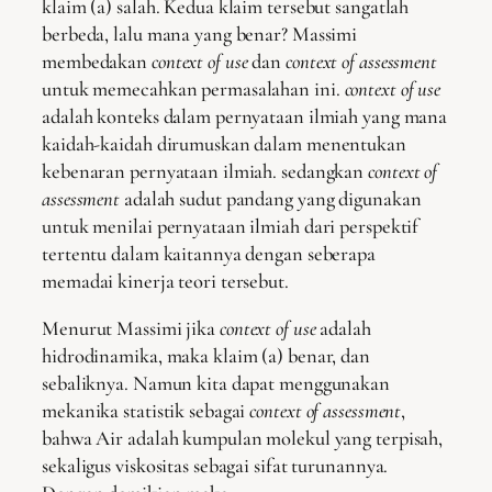
klaim (a) salah. Kedua klaim tersebut sangatlah
berbeda, lalu mana yang benar? Massimi
membedakan
context of use
dan
context of assessment
untuk memecahkan permasalahan ini.
context of use
adalah konteks dalam pernyataan ilmiah yang mana
kaidah-kaidah dirumuskan dalam menentukan
kebenaran pernyataan ilmiah. sedangkan
context of
assessment
adalah sudut pandang yang digunakan
untuk menilai pernyataan ilmiah dari perspektif
tertentu dalam kaitannya dengan seberapa
memadai kinerja teori tersebut.
Menurut Massimi jika
context of use
adalah
hidrodinamika, maka klaim (a) benar, dan
sebaliknya. Namun kita dapat menggunakan
mekanika statistik sebagai
context of assessment
,
bahwa Air adalah kumpulan molekul yang terpisah,
sekaligus viskositas sebagai sifat turunannya.