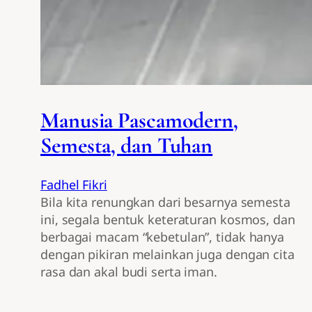
Manusia Pascamodern,
Semesta, dan Tuhan
Fadhel Fikri
Bila kita renungkan dari besarnya semesta
ini, segala bentuk keteraturan kosmos, dan
berbagai macam “kebetulan”, tidak hanya
dengan pikiran melainkan juga dengan cita
rasa dan akal budi serta iman.