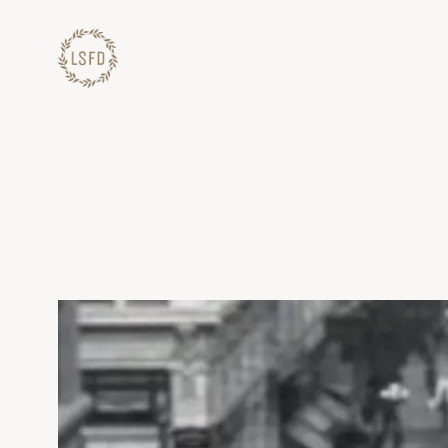
Lewati
ke
konten