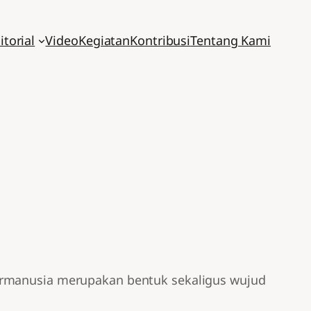
itorial
Video
Kegiatan
Kontribusi
Tentang Kami
tarmanusia merupakan bentuk sekaligus wujud