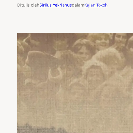
Ditulis oleh
Sirilus Yekrianus
dalam
Kajian Tokoh