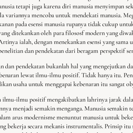
anusia tetapi juga karena diri manusia menyimpan sek
la variannya mencoba untuk mendekati manusia. Meg
anan pada esensi manusia rupanya tidak cukup unt
 yang ditekankan oleh para filososf modern yang diwak
tinya ialah, dengan menekankan esensi yang sama u
nelitian dan pendekatan dari beragam perspektif se
an dan pendekatan bukanlah hal yang mengejutkan 
enaran lewat ilmu-ilmu positif. Tidak hanya itu. P
kan usaha untuk menggapai kebenaran itu sangat oby
lmu-ilmu positif mengakibatkan lahrinya jarak dalam
annya menjadi semakin menganga. Manusia semakin ter
dalam arus modernisme menuntut manusia untuk bekerj
g bekerja secara mekanis instrumentalis. Prinsip itu