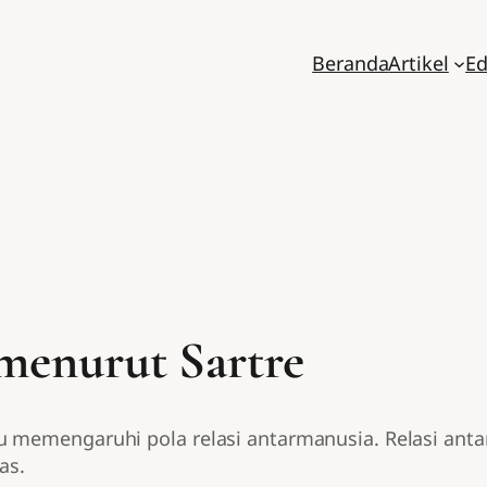
Beranda
Artikel
Ed
menurut Sartre
u memengaruhi pola relasi antarmanusia. Relasi an
as.