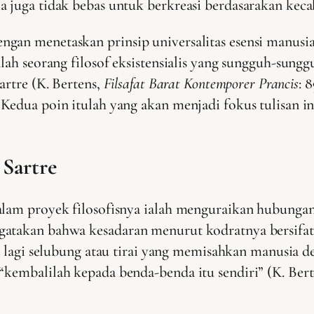
 juga tidak bebas untuk berkreasi berdasarakan kecak
gan menetaskan prinsip universalitas esensi manusia 
alah seorang filosof eksistensialis yang sungguh-su
artre (K. Bertens,
Filsafat Barat Kontemporer Prancis
: 
Kedua poin itulah yang akan menjadi fokus tulisan ini
Sartre
alam proyek filosofisnya ialah menguraikan hubungan 
atakan bahwa kesadaran menurut kodratnya bersifat 
da lagi selubung atau tirai yang memisahkan manusia 
“kembalilah kepada benda-benda itu sendiri” (K. Ber