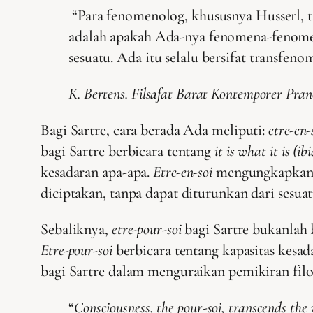
“Para fenomenolog, khususnya Husserl,
adalah apakah Ada-nya fenomena-fenome
sesuatu. Ada itu selalu bersifat transfeno
K. Bertens. Filsafat Barat Kontemporer Pranc
Bagi Sartre, cara berada Ada meliputi:
etre-en-
bagi Sartre berbicara tentang
it is what it is
(ibi
kesadaran apa-apa.
Etre-en-soi
mengungkapkan k
diciptakan, tanpa dapat diturunkan dari sesua
Sebaliknya,
etre-pour-soi
bagi Sartre bukanlah
Etre-pour-soi
berbicara tentang kapasitas kesad
bagi Sartre dalam menguraikan pemikiran filo
“
Consciousness, the pour-soi, transcends the