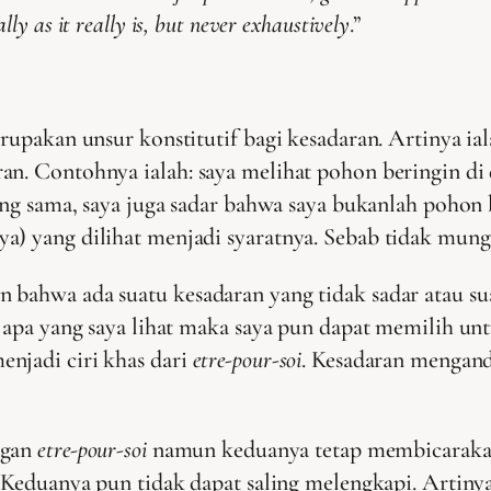
lly as it really is, but never exhaustively
.”
erupakan unsur konstitutif bagi kesadaran. Artinya i
ran. Contohnya ialah: saya melihat pohon beringin d
yang sama, saya juga sadar bahwa saya bukanlah pohon 
a) yang dilihat menjadi syaratnya. Sebab tidak mungk
bahwa ada suatu kesadaran yang tidak sadar atau suatu
n apa yang saya lihat maka saya pun dapat memilih u
njadi ciri khas dari
etre-pour-soi
. Kesadaran menganda
ngan
etre-pour-soi
namun keduanya tetap membicarakan 
. Keduanya pun tidak dapat saling melengkapi. Artinya