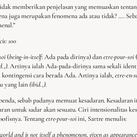
 tidak memberikan penjelasan yang memuaskan tenta
na juga merupakan fenomena ada atau tidak? …. Seb
menal.”
is: 100
soi
(
being-in-itself
: Ada pada dirinya) dan
etre-pour-soi
d.,).
Artinya ialah Ada-pada-dirinya sama sekali iden
ontingensi cara berada Ada. Artinya ialah,
etre-en-s
tu yang lain
(ibid.,).
 benda, sebab padanya memuat kesadaran. Kesadaran
aran untuk sadar akan sesuatu. Ciri intensionalitas k
sofisnya. Tentang
etre-pour-soi
ini, Sartre menulis:
 world and is not itself a phenomenon, given as appearance