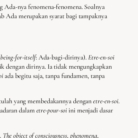
ng Ada-nya fenomena-fenomena. Soalnya
ab Ada merupakan syarat bagi tampaknya
(
being-for-itself
: Ada-bagi-dirinya).
Etre-en-soi
tik dengan dirinya. Ia tidak mengungkapkan
oi
ada begitu saja, tanpa fundamen, tanpa
 itulah yang membedakannya dengan
etre-en-soi
.
esadaran dalam
etre-pour-soi
ini menjadi dasar
. The object of consciousness, phenomena,