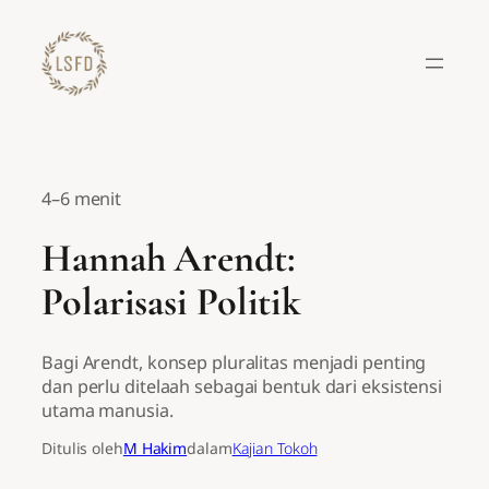
Lewati
ke
konten
4–6 menit
Hannah Arendt:
Polarisasi Politik
Bagi Arendt, konsep pluralitas menjadi penting
dan perlu ditelaah sebagai bentuk dari eksistensi
utama manusia.
Ditulis oleh
M Hakim
dalam
Kajian Tokoh