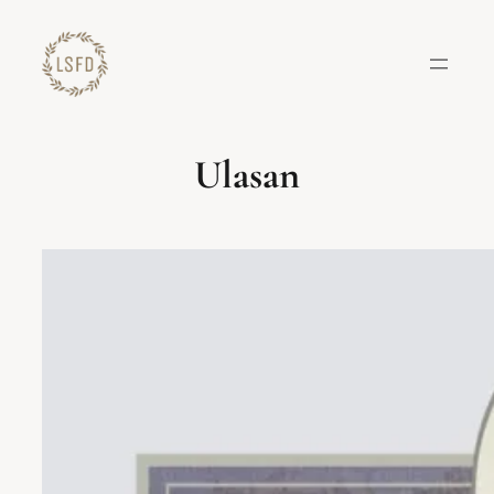
Lewati
ke
konten
Ulasan