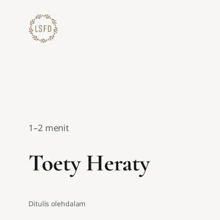
Lewati
ke
konten
1–2 menit
Toety Heraty
Ditulis oleh
dalam