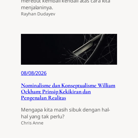
merebut kembali kendali atas cara kita
menjalaninya.
Rayhan Dudayev
08/08/2026
Nominalisme dan Konseptualisme William
Ockham: Prinsip Kekikiran dan
Pengenalan Realitas
Mengapa kita masih sibuk dengan hal-
hal yang tak perlu?
Chris Anne