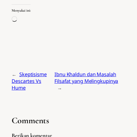
Menyukai ini:
Memuat...
←
Skeptisisme
Ibnu Khaldun dan Masalah
Descartes Vs
Filsafat yang Melingkupinya
Hume
→
Comments
Berikan komentar