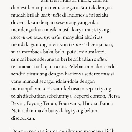
dan tren industri musik, baik itu
domestik maupun mancanegara. Sontak dengan
mudah istilah
anak indie
di Indonesia ini selalu
diidentikkan dengan seseorang yang suka
mendengarkan musik-musik karya musisi yang
uncommon
atau
nyentrik
, menyukai aktivitas
mendaki gunung, menikmati
sunset
di senja hari,
suka membaca buku-buku puisi, minum kopi,
sampai kecenderungan berkepribadian
mellow
terutama saat hujan turun. Pelebaran makna indie
sendiri ditunjang dengan hadirnya sederet musisi
yang muncul sebagai idola-idola dengan
menampilkan kebiasaan-kebiasaan seperti yang
telah disebutkan sebelumnya. Seperti contoh, Fiersa
Besari, Payung Teduh, Fourtwnty, Hindia, Banda
Neira, dan masih banyak lagi yang belum
disebutkan.
Dengan paduan irama musik yang mendayu, lirik