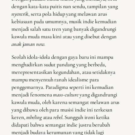
dengan kata-kata puitis nan sendu, tampilan yang
nyentrik
, serta pola hidup yang melawan arus
kebiasaan pada umumnya, musik indie
kemudian
menjadi salah satu tren yang banyak digandrungi
kawula muda masa kini atau yang disebut dengan
anak jaman now.
Seolah idola-idola dengan gaya baru ini mampu
menghadirkan sudut pandang yang berbeda,
merepresentasikan kegundahan, atau setidaknya
mampu menyentuh ranah idealisme para
penggemarnya. Paradigma seperti ini kemudian
menjadi fenomena
mass-culture
yang digandrungi
kawula muda, oleh karena semangat melawan arus
yang dibawa oleh para musisi indie ini terkesan
keren,
mbeling
atau
rebel
. Sungguh ironi ketika
didapati bahwa semangat indie
justru berubah
menjadi budaya kerumunan yang tidak lagi