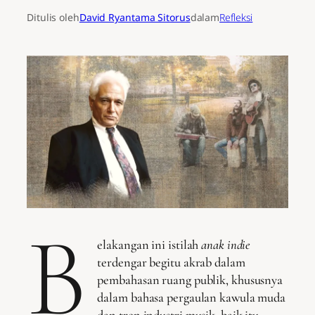
Ditulis oleh
David Ryantama Sitorus
dalam
Refleksi
B
elakangan ini istilah
anak indie
terdengar begitu akrab dalam
pembahasan ruang publik, khususnya
dalam bahasa pergaulan kawula muda