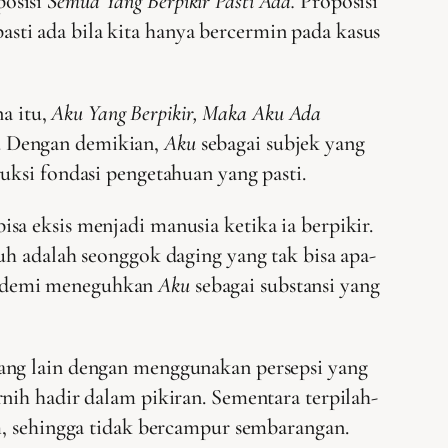
posisi
Semua Yang Berpikir Pasti Ada.
Proposisi
pasti ada bila kita hanya bercermin pada kasus
na itu,
Aku Yang Berpikir, Maka Aku Ada
an. Dengan demikian,
Aku
sebagai subjek yang
ruksi fondasi pengetahuan yang pasti.
isa eksis menjadi manusia ketika ia berpikir.
uh adalah seonggok daging yang tak bisa apa-
tes demi meneguhkan
Aku
sebagai substansi yang
yang lain dengan menggunakan persepsi yang
ernih hadir dalam pikiran. Sementara terpilah-
m, sehingga tidak bercampur sembarangan.