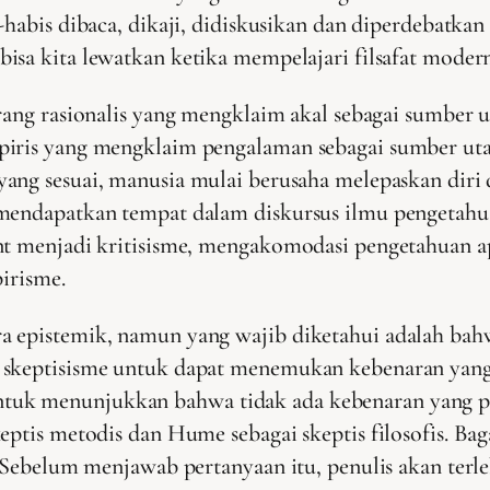
-habis dibaca, dikaji, didiskusikan dan diperdebatkan
isa kita lewatkan ketika mempelajari filsafat modern
eorang rasionalis yang mengklaim akal sebagai sumbe
mpiris yang mengklaim pengalaman sebagai sumber 
yang sesuai, manusia mulai berusaha melepaskan diri 
 mendapatkan tempat dalam diskursus ilmu pengetahua
t menjadi kritisisme, mengakomodasi pengetahuan apr
pirisme.
ra epistemik, namun yang wajib diketahui adalah b
 skeptisisme untuk dapat menemukan kebenaran yang p
k menunjukkan bahwa tidak ada kebenaran yang pasti
keptis metodis dan Hume sebagai skeptis filosofis. B
? Sebelum menjawab pertanyaan itu, penulis akan terl