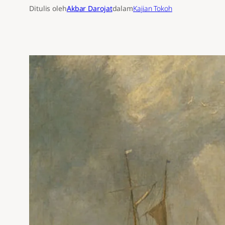
Ditulis oleh
Akbar Darojat
dalam
Kajian Tokoh