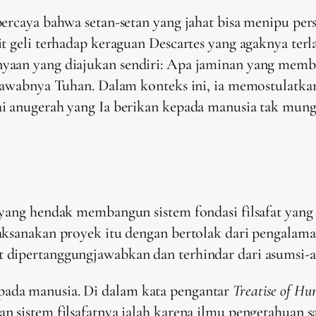
ercaya bahwa setan-setan yang jahat bisa menipu perse
it geli terhadap keraguan Descartes yang agaknya te
yaan yang diajukan sendiri: Apa jaminan yang membu
enjawabnya Tuhan. Dalam konteks ini, ia memostulatk
ai anugerah yang Ia berikan kepada manusia tak mun
 yang hendak membangun sistem fondasi filsafat yang
aksanakan proyek itu dengan bertolak dari pengalama
dipertanggungjawabkan dan terhindar dari asumsi-asu
ada manusia. Di dalam kata pengantar
Treatise of H
 sistem filsafatnya ialah karena ilmu pengetahuan sa