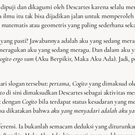
ipuji dan dikagumi oleh Descartes karena selalu me
ilmu itu tak bisa dijadikan jalan untuk memperoleh 
matematis atau geometris yang paling sederhana seka
 yang pasti? Jawabannya adalah aku yang sedang merag
sa meragukan aku yang sedang meragu. Dan dalam aku y
cogito ergo sum
(Aku Berpikir, Maka Aku Ada). Jadi, p
ri slogan tersebut:
pertama, Cogito
yang dimaksud ole
ito
di sini dimaksudkan Descartes sebagai aktivitas men
ut dengan
Cogito
bila terdapat status kesadaran yang m
bisa dikatakan bahwa
aku yang menyadari adalah aku yan
nferensi. Ia bukanlah semacam deduksi yang diturunk