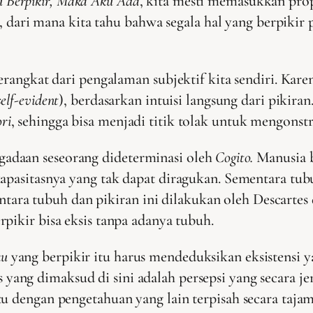
 Berpikir, Maka Aku Ada
, kita mesti memasukkan pro
a, dari mana kita tahu bahwa segala hal yang berpikir 
erangkat dari pengalaman subjektif kita sendiri. Kare
self-evident
), berdasarkan intuisi langsung dari pikir
ori
, sehingga bisa menjadi titik tolak untuk mengonst
adaan seseorang dideterminasi oleh
Cogito.
Manusia b
kapasitasnya yang tak dapat diragukan. Sementara tub
si antara tubuh dan pikiran ini dilakukan oleh Descar
rpikir bisa eksis tanpa adanya tubuh.
ku
yang berpikir itu harus mendeduksikan eksistensi 
las yang dimaksud di sini adalah persepsi yang secara j
tu dengan pengetahuan yang lain terpisah secara taja