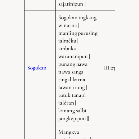
sajatinipun ||
Sogokan ingkang
winarna |
manjing purusing
jalmèku |
ambuka
warananipun |
punang hawa
Sogokan
III:235.14
nawa sanga |
tingal karna
lawan irung |
tutuk tanapi
jalêran |
kanang sulbi
jangkêpipun ||
Mangkya