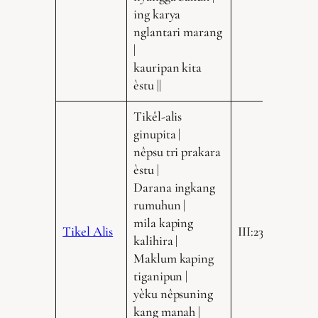
ing karya
nglantari marang
|
kauripan kita
èstu ||
Tikêl-alis
ginupita |
nêpsu tri prakara
èstu |
Darana ingkang
rumuhun |
mila kaping
Tikel Alis
III:235.9
kalihira |
Maklum kaping
tiganipun |
yèku nêpsuning
kang manah |