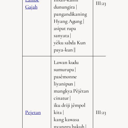
III:235.11
Gajah
dunungira |
pangandikaning
Hyang Agung |
asipat rupa
sanyata |
yèku sabda Kun
paya-kun ||
Lawan kudu
sumurupa |
pasêmonne
liyanipun |
mangkya Pèjètan
cinatur |
iku driji jêmpol
Pejetan
kita |
III:235.17
kang kawasa
nyangga bakuh |