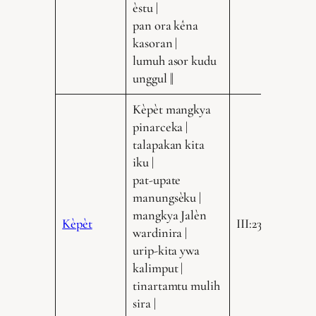
èstu |
pan ora kêna
kasoran |
lumuh asor kudu
unggul ||
Kèpèt mangkya
pinarceka |
talapakan kita
iku |
pat-upate
manungsèku |
mangkya Jalèn
Kèpèt
III:235.19
wardinira |
urip-kita ywa
kalimput |
tinartamtu mulih
sira |