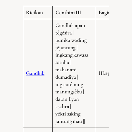
Ricikan
Centhini III
Bagian
Gandhik apan
têgêsira |
punika woding
jêjantung |
ingkang kawasa
satuhu |
mahanani
Gandhik
III:235.13
dumadiya |
ing carêming
manungsèku |
datan liyan
asalira |
yêkti saking
jantung mau ||