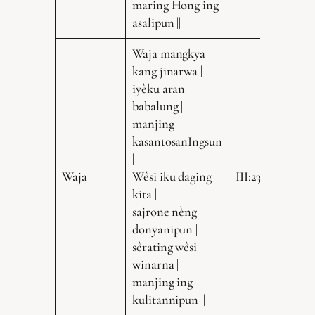
maring Hong ing
asalipun ||
Waja mangkya
kang jinarwa |
iyèku aran
babalung |
manjing
kasantosanIngsun
|
Waja
Wêsi iku daging
III:235.20
kita |
sajrone nèng
donyanipun |
sêrating wêsi
winarna |
manjing ing
kulitannipun ||