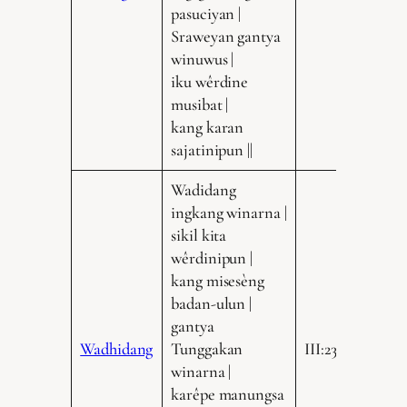
pasuciyan |
Sraweyan gantya
winuwus |
iku wêrdine
musibat |
kang karan
sajatinipun ||
Wadidang
ingkang winarna |
sikil kita
wêrdinipun |
kang misesèng
badan-ulun |
gantya
Wadhidang
Tunggakan
III:235.18
winarna |
karêpe manungsa