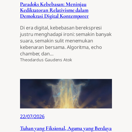
Paradoks Kebebasan: Meninjau
Kediktatoran Relativisme dalam
Demokrasi Digital Kontemporer
Di era digital, kebebasan berekspresi
justru menghadapi ironi: semakin banyak
suara, semakin sulit menemukan
kebenaran bersama. Algoritma, echo
chamber, dan…
Theodardus Gaudens Atok
22/07/2026
Tuhan yang Fiksional, Agama yang Berdaya