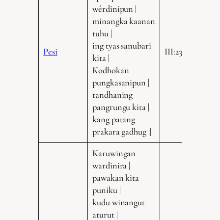
wêrdinipun |
minangka kaanan
tuhu |
ing tyas sanubari
Pesi
III:235.22
kita |
Kodhokan
pungkasanipun |
tandhaning
pangrungu kita |
kang patang
prakara gadhug ||
Karuwingan
wardinira |
pawakan kita
puniku |
kudu winangut
aturut |