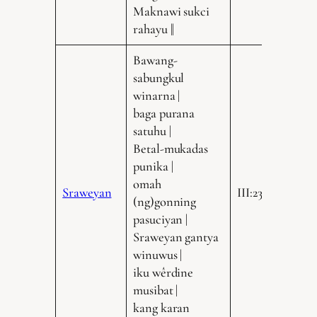
Maknawi sukci
rahayu ||
Bawang-
sabungkul
winarna |
baga purana
satuhu |
Betal-mukadas
punika |
omah
Sraweyan
III:235.15
(ng)gonning
pasuciyan |
Sraweyan gantya
winuwus |
iku wêrdine
musibat |
kang karan