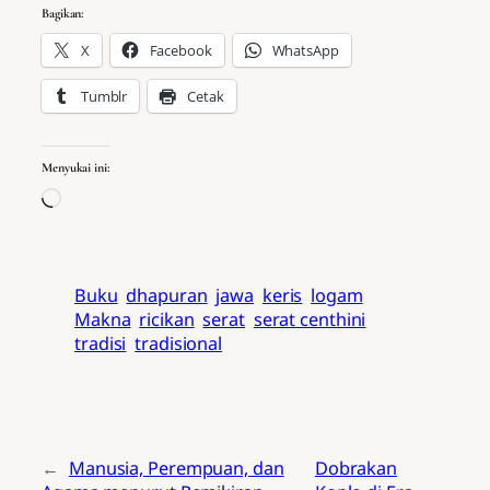
Bagikan:
X
Facebook
WhatsApp
Tumblr
Cetak
Menyukai ini:
Memuat…
Buku
dhapuran
jawa
keris
logam
Makna
ricikan
serat
serat centhini
tradisi
tradisional
←
Manusia, Perempuan, dan
Dobrakan