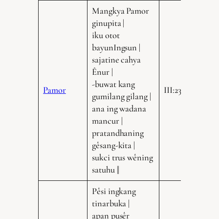
Mangkya Pamor
ginupita |
iku otot
bayunIngsun |
sajatine cahya
Ênur |
-buwat kang
Pamor
III:235.21
gumilang gilang |
ana ing wadana
mancur |
pratandhaning
gêsang-kita |
sukci trus wêning
satuhu ||
Pêsi ingkang
tinarbuka |
apan pusêr