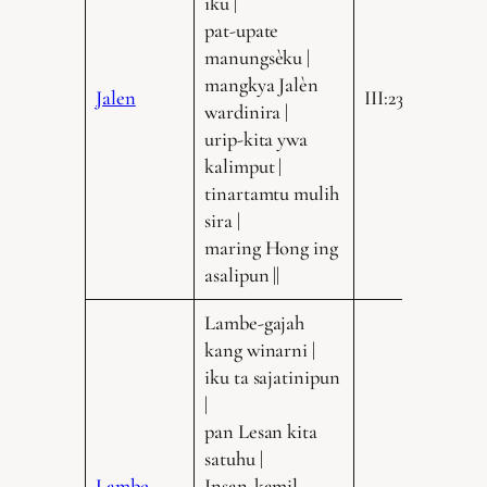
iku |
pat-upate
manungsèku |
mangkya Jalèn
Jalen
III:235.19
wardinira |
urip-kita ywa
kalimput |
tinartamtu mulih
sira |
maring Hong ing
asalipun ||
Lambe-gajah
kang winarni |
iku ta sajatinipun
|
pan Lesan kita
satuhu |
Lambe
Insan-kamil