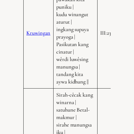
puniku |
kudu winangut
aturut |
ingkang supaya
Kruwingan
III:235.16
prayoga |
Pasikutan kang
cinatur |
wêrdi luwêsing
manungsa |
tandang kita
aywa kidhung ||
Sirah-cêcak kang
winarna |
satuhune Betal-
makmur |
sirahe manungsa
iku |