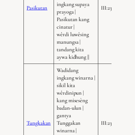
ingkang supaya
Pasikutan
III:235.16
prayoga |
Pasikutan kang
cinatur |
wêrdi luwêsing
manungsa |
tandang kita
aywa kidhung ||
Wadidang
ingkang winarna |
sikil kita
wêrdinipun |
kang misesèng
badan-ulun |
gantya
Tungkakan
Tunggakan
III:235.18
winarna |