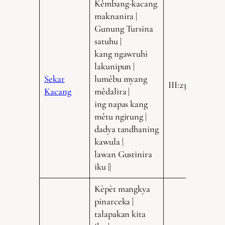
Kêmbang-kacang
maknanira |
Gunung Tursina
satuhu |
kang ngawruhi
lakunipun |
Sekar
lumêbu myang
III:235.10
Kacang
mêdalira |
ing napas kang
mêtu ngirung |
dadya tandhaning
kawula |
lawan Gustinira
iku ||
Kèpèt mangkya
pinarceka |
talapakan kita