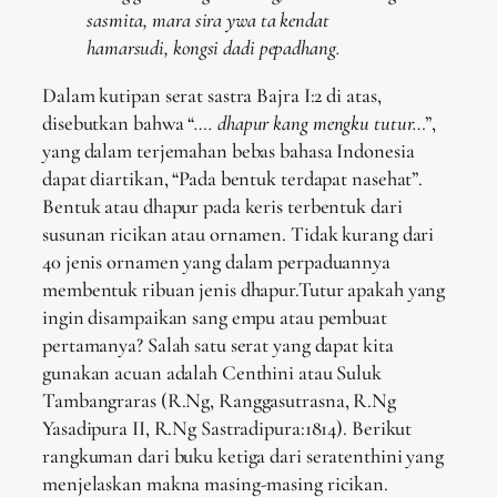
sasmita, mara sira ywa ta kendat
hamarsudi, kongsi dadi pepadhang.
Dalam kutipan serat sastra Bajra I:2 di atas,
disebutkan bahwa “
…. dhapur kang mengku tutur…
”,
yang dalam terjemahan bebas bahasa Indonesia
dapat diartikan, “Pada bentuk terdapat nasehat”.
Bentuk atau dhapur pada keris terbentuk dari
susunan ricikan atau ornamen. Tidak kurang dari
40 jenis ornamen yang dalam perpaduannya
membentuk ribuan jenis dhapur.Tutur apakah yang
ingin disampaikan sang empu atau pembuat
pertamanya? Salah satu serat yang dapat kita
gunakan acuan adalah Centhini atau Suluk
Tambangraras (R.Ng, Ranggasutrasna, R.Ng
Yasadipura II, R.Ng Sastradipura:1814). Berikut
rangkuman dari buku ketiga dari seratenthini yang
menjelaskan makna masing-masing ricikan.