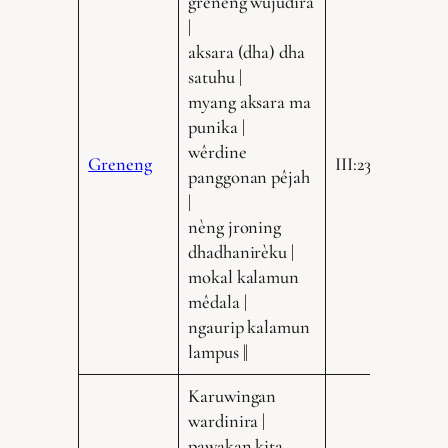
grènèng wujudira
|
aksara (dha) dha
satuhu |
myang aksara ma
punika |
wêrdine
Greneng
III:235.12
panggonan pêjah
|
nèng jroning
dhadhanirèku |
mokal kalamun
mêdala |
ngaurip kalamun
lampus ||
Karuwingan
wardinira |
pawakan kita