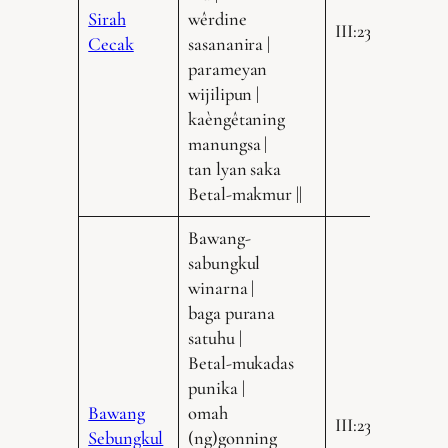
Sirah
wêrdine
III:235.8
Cecak
sasananira |
parameyan
wijilipun |
kaèngêtaning
manungsa |
tan lyan saka
Betal-makmur ||
Bawang-
sabungkul
winarna |
baga purana
satuhu |
Betal-mukadas
punika |
Bawang
omah
III:235.15
Sebungkul
(ng)gonning