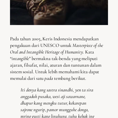
Pada tahun 2005, Keris Indonesia mendapatkan
pengakuan dari UNESCO untuk
Masterpiece of the
Oral and Intangible Heritage of Humanity.
Kata
“
intangible
” bermakna tak-benda yang meliputi
ajaran, filsafat, nilai, aturan dan tuntunan dalam
sistem sosial. Untuk lebih memahami kita dapat
memulai dari satu
pada
tembang berikut.
Iti denya kang sastra sinandhi, yen ta sira
anggaduh pusaka, wesi aji sawarnane,
dhapur kang mengku tutur, kekarepan
sajrone ngurip, pamor mungguhe donga,
mring gusti kang linuhung, tuhu kebak ing