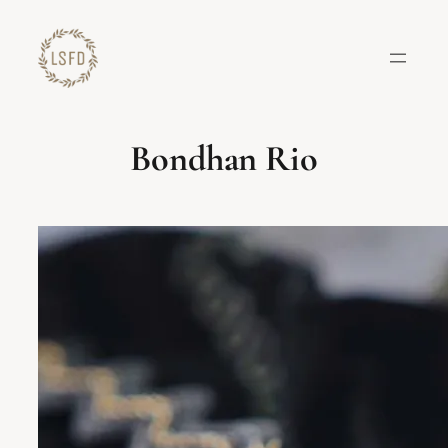
Lewati
ke
konten
Bondhan Rio