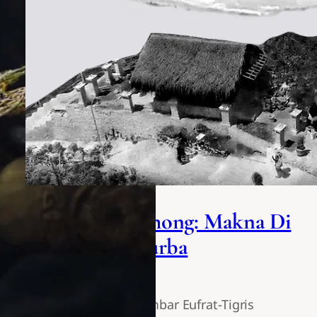
Sentono Genthong: Makna Di
balik Tanda Purba
Rani Dwi Andriani
Di lembah sungai kembar Eufrat-Tigris