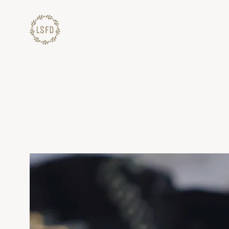
Lewati
ke
konten