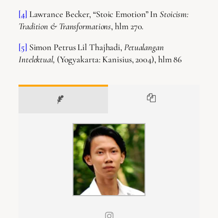
[4]
Lawrance Becker, “Stoic Emotion” In
Stoicism:
Tradition & Transformations
, hlm 270.
[5]
Simon Petrus Lil Thajhadi,
Petualangan
Intelektual,
(Yogyakarta: Kanisius, 2004), hlm 86