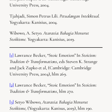
University Press, 2004.
Tjahjadi, Simon Petrus Lili.
Petualangan Intelektual.
Yogyakarta: Kanisius, 2004.
Wibowo, A. Setyo.
Ataraxia: Bahagia Menurut
Stoikisme.
Yogyakarta: Kanisius, 2019.
[1]
Lawrance Becker, “Stoic Emotion” In
Stoicism:
Tradition & Transformations
, eds Steven K. Strange
and Jack Zupko et al, (Cambridge: Cambridge
University Press, 2004), hlm 269.
[2]
Lawrance Becker, “Stoic Emotion” In
Stoicism:
Tradition & Transformations
, hlm 270.
[3]
Setyo Wibowo,
Ataraxia: Bahagia Menurut
Stoikisme,
(Yogyakarta: Kanisus, 2019), hlm 190.