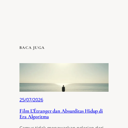
BACA JUGA
25/07/2026
Film L’Étranger dan Absurditas Hidup di
Era Algoritma
Camus tidak menawarkan pelarian dari