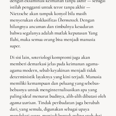
dengan eksaminasi keimanan tanpa akhir — sebagai
istilah pengganti untuk teror tanpa akhir —
Nietzsche akan tampak konyol bila masih
menyerukan eksklusifitas
Übermensch
. Dengan
hilangnya ancaman dan timbulnya kesadaran
bahwa segalanya adalah mutlak keputusan Yang
Ilahi, maka semua orang bisa menjadi manusia
super.
Di sisi lain, soteriologi kompromi juga akan
memberi demarkasi jelas pada keimanan agama-
agama modern, sebab keyakinan menjadi tidak
deterministik layaknya yang kini terjadi. Manusia
memiliki kemampuan dan peluang yang sebebas-
bebasnya untuk menginternalisasikan apa yang
paling ideal menurut budinya, alih-alih dibatasi oleh
agama warisan
. Tindak peribadatan juga berubah
dari, yang semula, digunakan sebagai upaya
mendekati surga, menjadi bentuk paling utuh dari