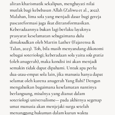
aliran kharismatik sekalipun, menghayati nilai
mutlak bagi kebebasan Allah (Zaliwu et al., 2022).
Malahan, lima sola yang menjadi dasar bagi gereja
pascareformasi juga ikut ditransformasikan.
Keberadaannya bukan lagi berlaku layaknya
prasyarat keselamatan sebagaimana dulu
dimaksudkan oleh Martin Luther (Fajarensa &
Talan, 2023). Toh, bila masih menyandang dikotomi
sebagai soteriologi; keberadaan sola yaitu
sola gratia
(oleh anugerah), maka kondisi ini akan menjadi
semakin tidak dapat dipahami. Untuk apa perlu
dua-atau-empat sola lain, jika manusia hanya dapat
selamat oleh karena anugerah Yang Ilahi? Dengan
mengabaikan bagaimana keselamatan nantinya
berlangsung, misalnya yang dianut dalam
soteriologi universalisme— pada akhirnya segenap
umat manusia akan menjejaki surga setelah
menanggung hukuman dalam kurun waktu