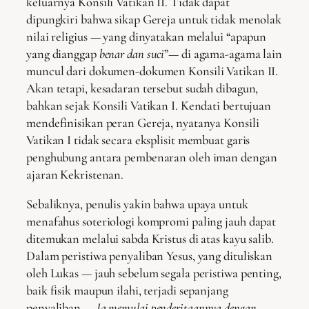
keluarnya Konsili Vatikan II. Tidak dapat
dipungkiri bahwa sikap Gereja untuk tidak menolak
nilai religius — yang dinyatakan melalui “apapun
yang dianggap
benar dan suci
”— di agama-agama lain
muncul dari dokumen-dokumen Konsili Vatikan II.
Akan tetapi, kesadaran tersebut sudah dibagun,
bahkan sejak Konsili Vatikan I. Kendati bertujuan
mendefinisikan peran Gereja, nyatanya Konsili
Vatikan I tidak secara eksplisit membuat garis
penghubung antara pembenaran oleh iman dengan
ajaran Kekristenan.
Sebaliknya, penulis yakin bahwa upaya untuk
menafahus soteriologi kompromi paling jauh dapat
ditemukan melalui sabda Kristus di atas kayu salib.
Dalam peristiwa penyaliban Yesus, yang dituliskan
oleh Lukas — jauh sebelum segala peristiwa penting,
baik fisik maupun ilahi, terjadi sepanjang
penyaliban —
Ia memulai penderitaannya dengan