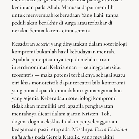
kecintaan pada Allah. Manusia dapat memilih
untuk menyembah keberadaan Yang Ilahi, tanpa
peduli akan berakhir di surga atau terbakar di
neraka. Semua karena cinta semata.
Kesadaran
soteria
yang dinyatakan dalam soteriologi
kompromi bukanlah hasil kebudayaan mentah.
Apabila penciptaannya terjadi melalui irisan
interdenominasi Kekristenan — sehingga bersifat
teosentris — maka potensi terbaiknya sebagai suatu
ciri khas monoteistik dapat tercapai bila kompromi
yang sama dapat ditemui dalam agama-agama lain
yang sejenis. Keberadaan soteriologi kompromi
tidak akan memiliki arti, apabila penghayatan
mentahnya dicari dalam ajaran Kristen. Toh,
dogma-dogma eksklusif dalam penyelenggaraan
keagamaan pasti tetap ada. Misalnya,
Extra Ecclesiam
nulla salus
pada Gereja Katolik, yang meyakini