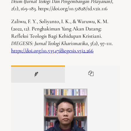
Deum (Jurnal Teologi Dan Pengembangan Pelayanan)
,
2
(1), 169-183. https://doi.org/10.51828/td.v2i1.116
Zaliwu, F. Y., Soliyanto, I. K., & Waruwu, K. M.
(2022, 12). Penghakiman Yang Akan Datang:
Refleksi Teologis Bagi Kehidupan Kristiani.
DIEGESIS: Jurnal Teologi Kharismatika
,
5
(2), 97-111.
https://doi.org/10.53547/diegesis.v5i2.266