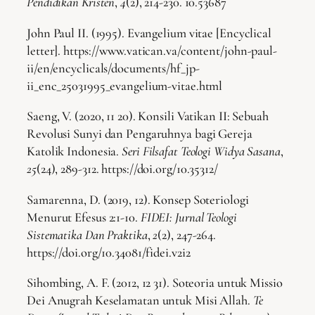
Pendidikan Kristen
,
4
(2), 214-230. 10.53687
John Paul II. (1995). Evangelium vitae [Encyclical
letter]. https://www.vatican.va/content/john-paul-
ii/en/encyclicals/documents/hf_jp-
ii_enc_25031995_evangelium-vitae.html
Saeng, V. (2020, 11 20). Konsili Vatikan II: Sebuah
Revolusi Sunyi dan Pengaruhnya bagi Gereja
Katolik Indonesia.
Seri Filsafat Teologi Widya Sasana
,
25
(24), 289-312. https://doi.org/10.35312/
Samarenna, D. (2019, 12). Konsep Soteriologi
Menurut Efesus 2:1-10.
FIDEI: Jurnal Teologi
Sistematika Dan Praktika
,
2
(2), 247-264.
https://doi.org/10.34081/fidei.v2i2
Sihombing, A. F. (2012, 12 31). Soteoria untuk Missio
Dei Anugrah Keselamatan untuk Misi Allah.
Te