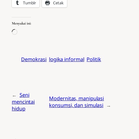
Tumblr
Cetak
Menyukai ini:
Memuat…
Demokrasi
logika informal
Politik
←
Seni
Modernitas, manipulasi
mencintai
konsumsi, dan simulasi
→
hidup