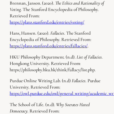
Brennan, Janson. (2020).
The Ethics and Rationality of
Voting
. The Stanford Encyclopedia of Philosophy.
Retrieved From:
https://plato.stanford.edu/entries/voting/
Hans, Hansen. (2020).
Fallacies
. The Stanford
Encyclopedia of Philosophy. Retrieved From:
https://plato.stanford.edu/entries/fallacies/
.
HKU Philosophy Department. (n.d).
List of Fallacies.
Hongkong University. Retrieved From:
https://philosophy.hku.hk/think/fallacy/list.php.
Purdue Online Writing Lab. (n.d)
Fallacies.
Purdue
University. Retrieved From:
https://owl.purdue.edu/owl/general_writing/academic_wri
The School of Life. (n.d).
Why Socrates Hated
Democracy.
Retrieved From: