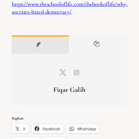
https://www.theschooloflife.com/thebookoflife/why-
socrates-hated-democracy/
.
Fiqar Galih
Bagikan:
X
Facebook
WhatsApp