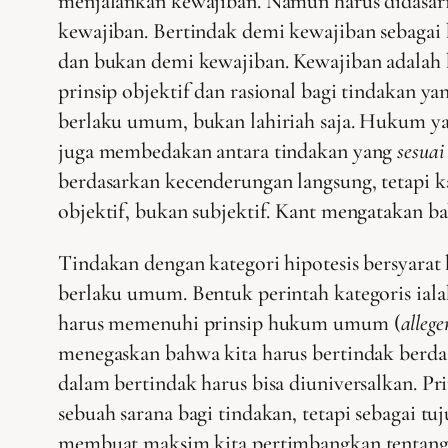
menjalankan kewajiban. Namun harus didasari
kewajiban. Bertindak demi kewajiban sebagai h
dan bukan demi kewajiban. Kewajiban adalah
prinsip objektif dan rasional bagi tindakan yan
berlaku umum, bukan lahiriah saja. Hukum ya
juga membedakan antara tindakan yang
sesuai
berdasarkan kecenderungan langsung, tetapi 
objektif, bukan subjektif. Kant mengatakan b
Tindakan dengan kategori hipotesis bersyarat k
berlaku umum. Bentuk perintah kategoris iala
harus memenuhi prinsip hukum umum (
alleg
menegaskan bahwa kita harus bertindak berda
dalam bertindak harus bisa diuniversalkan. P
sebuah sarana bagi tindakan, tetapi sebagai tu
membuat maksim kita pertimbangkan tentang pi