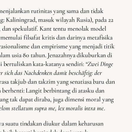
 menjalankan rutinitas yang sama dan tidak
ng: Kaliningrad, masuk wilayah Rusia), pada 22
is, dan spekulatif. Kant tentu menolak model
mulai filsafat kritis dan darinya metafisika
rasionalisme dan empirisme yang menjadi titik
alam usia 80 tahun. Jenazahnya dikuburkan di
bertuliskan kata-katanya sendiri:
“Zwei Dinge
 sich das Nachdenken damit beschäftig: der
asa takjub dan takzim yang senatiasa baru dan
berhenti: Langit berbintang di atasku dan
ang tak dapat diraba, juga dimensi moral yang
elom stellatum supra me, lex moralis intra me
.
ya suatu tindakan diukur dalam keharusan