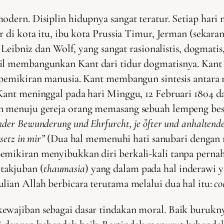
odern. Disiplin hidupnya sangat teratur. Setiap hari
r di kota itu, ibu kota Prussia Timur, Jerman (sekara
at Leibniz dan Wolf, yang sangat rasionalistis, dogmat
il membangunkan Kant dari tidur dogmatisnya. Kant me
 pemikiran manusia. Kant membangun sintesis antara 
 Kant meninggal pada hari Minggu, 12 Februari 1804 d
n menuju gereja orang memasang sebuah lempeng besi 
er Bewunderung und Ehrfurcht, je ȍfter und anhaltender
etz in mir”
(Dua hal memenuhi hati sanubari dengan r
emikiran menyibukkan diri berkali-kali tanpa pernah 
takjuban (
thaumasia
) yang dalam pada hal inderawi y
lian Allah berbicara terutama melalui dua hal itu:
co
kewajiban sebagai dasar tindakan moral. Baik burukn