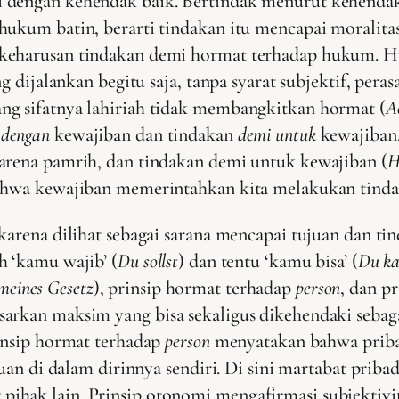
 dengan kehendak baik. Bertindak menurut kehendak
ukum batin, berarti tindakan itu mencapai moralitas. 
 keharusan tindakan demi hormat terhadap hukum. 
g dijalankan begitu saja, tanpa syarat subjektif, peras
ng sifatnya lahiriah tidak membangkitkan hormat (
A
 dengan
kewajiban dan tindakan
demi untuk
kewajiban.
karena pamrih, dan tindakan demi untuk kewajiban (
H
ahwa kewajiban memerintahkan kita melakukan tindakan
arena dilihat sebagai sarana mencapai tujuan dan tin
h ‘kamu wajib’ (
Du sollst
) dan tentu ‘kamu bisa’ (
Du ka
emeines Gesetz
), prinsip hormat terhadap
person
, dan p
sarkan maksim yang bisa sekaligus dikehendaki seb
rinsip hormat terhadap
person
menyatakan bahwa pribad
juan di dalam dirinnya sendiri. Di sini martabat prib
hak lain. Prinsip otonomi mengafirmasi subjektivita