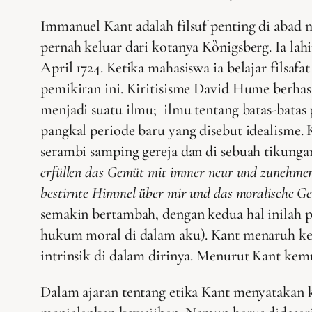
Immanuel Kant adalah filsuf penting di abad m
pernah keluar dari kotanya Kȍnigsberg. Ia lahi
April 1724. Ketika mahasiswa ia belajar filsaf
pemikiran ini. Kiritisisme David Hume berhas
menjadi suatu ilmu; ilmu tentang batas-batas
pangkal periode baru yang disebut idealisme.
serambi samping gereja dan di sebuah tikunga
erfüllen das Gemüt mit immer neur und zunehmend
bestirnte Himmel über mir und das moralische Ges
semakin bertambah, dengan kedua hal inilah p
hukum moral di dalam aku). Kant menaruh ke
intrinsik di dalam dirinya. Menurut Kant kemu
Dalam ajaran tentang etika Kant menyatakan 