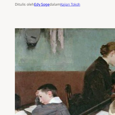
Ditulis oleh
Edy Soge
dalam
Kajian Tokoh