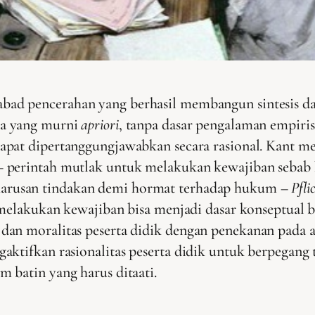
bad pencerahan yang berhasil membangun sintesis da
ika yang murni
apriori
, tanpa dasar pengalaman empiris
 dapat dipertanggungjawabkan secara rasional. Kant m
s – perintah mutlak untuk melakukan kewajiban sebab
harusan tindakan demi hormat terhadap hukum –
Pfli
 melakukan kewajiban bisa menjadi dasar konseptual b
an moralitas peserta didik dengan penekanan pada af
aktifkan rasionalitas peserta didik untuk berpegang
 batin yang harus ditaati.