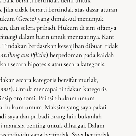
 baik berarti bertindak demi untuk
Jika tidak berarti bertindak atas dasar aturan
Hukum (
Gesetz
) yang dimaksud menunjuk
aan, dan selera pribadi. Hukum di sini sifatnya
chtung
) dalam batin untuk mentaatinya. Kant
 Tindakan berdasrkan kewajiban dibuat tidak
andlung aus Pflicht
) berpedoman pada kaidah
 secara hipotesis atau secara kategoris.
dakan secara kategoris bersifat mutlak,
nnst
). Untuk mencapai tindakan kategoris
rinsip otonomi. Prinsip hukum umum
agai hukum umum. Maksim yang saya pakai
i saya dan pribadi orang lain bukanlah
adi manusia penting untuk dihargai. Dalam
s individu yang bertindak. Saya bertindak