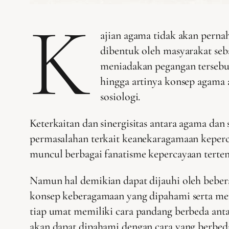
K
ajian agama tidak akan perna
dibentuk oleh masyarakat seb
meniadakan pegangan tersebut
hingga artinya konsep agama
sosiologi.
Keterkaitan dan sinergisitas antara agama dan 
permasalahan terkait keanekaragamaan keperca
muncul berbagai fanatisme kepercayaan terte
Namun hal demikian dapat dijauhi oleh bebera
konsep keberagamaan yang dipahami serta memb
tiap umat memiliki cara pandang berbeda ant
akan dapat dipahami dengan cara yang berbed