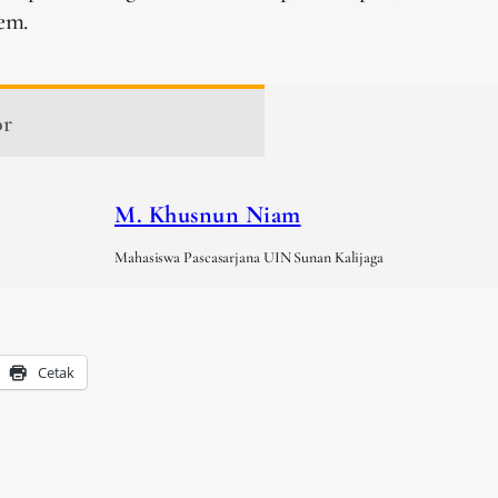
em.
or
M. Khusnun Niam
Mahasiswa Pascasarjana UIN Sunan Kalijaga
Cetak