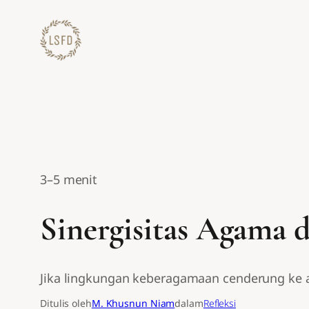
Lewati
ke
konten
3–5 menit
Sinergisitas Agama d
Jika lingkungan keberagamaan cenderung ke a
Ditulis oleh
M. Khusnun Niam
dalam
Refleksi