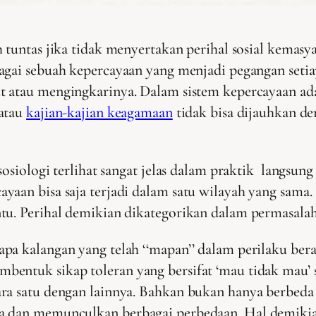
h tuntas jika tidak menyertakan perihal sosial kema
agai sebuah kepercayaan yang menjadi pegangan setia
 atau mengingkarinya. Dalam sistem kepercayaan ada
 atau
kajian-kajian keagamaan
tidak bisa dijauhkan de
sosiologi terlihat sangat jelas dalam praktik langsun
yaan bisa saja terjadi dalam satu wilayah yang sam
ntu. Perihal demikian dikategorikan dalam permasala
pa kalangan yang telah ‘‘mapan’’ dalam perilaku ber
entuk sikap toleran yang bersifat ‘mau tidak mau’ s
ara satu dengan lainnya. Bahkan bukan hanya berbed
a dan memunculkan berbagai perbedaan. Hal demikian