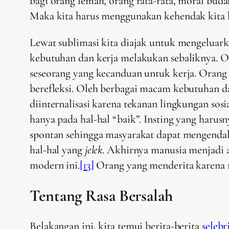
bagi orang lemah, orang rata-rata, moral bu
Maka kita harus menggunakan kehendak kita
Lewat sublimasi kita diajak untuk mengeluark
kebutuhan dan kerja melakukan sebaliknya. Or
seseorang yang kecanduan untuk kerja. Orang
berefleksi. Oleh berbagai macam kebutuhan d
diinternalisasi karena tekanan lingkungan so
hanya pada hal-hal “baik”. Insting yang harus
spontan sehingga masyarakat dapat mengendal
hal-hal yang
jelek
. Akhirnya manusia menjadi a
modern ini.
[13]
Orang yang menderita karena ra
Tentang Rasa Bersalah
Belakangan ini, kita temui berita-berita
selebr