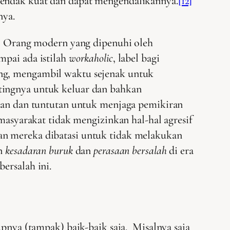
hendak kuat dan dapat mengendalikannya.
[12]
nya.
ya, Orang modern yang dipenuhi oleh
mpai ada istilah
workaholic
, label bagi
ung, mengambil waktu sejenak untuk
tingnya untuk keluar dan bahkan
unan dan tuntutan untuk menjaga pemikiran
 masyarakat tidak mengizinkan hal-hal agresif
an mereka dibatasi untuk tidak melakukan
an
kesadaran buruk
dan
perasaan bersalah
di era
ersalah ini.
upnya (tampak) baik-baik saja. Misalnya saja