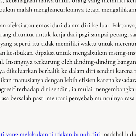
dak, kebahagiaan hanya untuk orang yang memiliki ke
 bukan malah menghancurkannya tetapi mengalihkan
an afeksi atau emosi dari dalam diri ke luar. Faktan
ang dituntut untuk kerja dari pagi sampai petang, sa
 yang seperti itu tidak memiliki waktu untuk meren
an kesibukan, dipaksa untuk mengabaikan insting-ins
sial. Instingnya terkurung oleh dinding-dinding bang
nya dikeluarkan berbalik ke dalam diri sendiri karena
ikan manusianya dengan lebih efisien karena kesadar
gresif terhadap diri sendiri, ia mulai mengembangk
sa bersalah pasti mencari penyebab munculnya rasa b
iti yang melakukan tindakan bunuh diri
, padahal hid