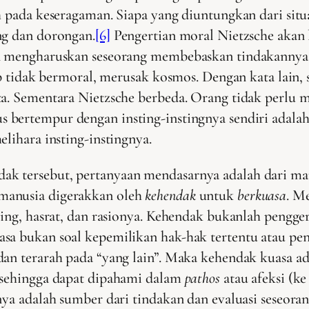
 pada keseragaman. Siapa yang diuntungkan dari situa
ng dan dorongan.
[6]
Pengertian moral Nietzsche akan 
in mengharuskan seseorang membebaskan tindakannya 
ap tidak bermoral, merusak kosmos. Dengan kata lain, 
ita. Sementara Nietzsche berbeda. Orang tidak perlu
 bertempur dengan insting-instingnya sendiri adala
lihara insting-instingnya.
 tersebut, pertanyaan mendasarnya adalah dari mana
manusia digerakkan oleh
kehendak
untuk
berkuasa
. M
ting, hasrat, dan rasionya. Kehendak bukanlah pengger
sa bukan soal kepemilikan hak-hak tertentu atau peng
dan terarah pada “yang lain”. Maka kehendak kuasa ad
, sehingga dapat dipahami dalam
pathos
atau afeksi (ke
nya adalah sumber dari tindakan dan evaluasi seseor