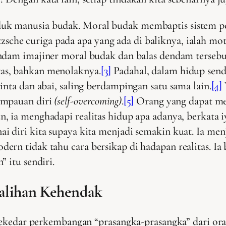
k manusia budak. Moral budak membaptis sistem pen
ietzsche curiga pada apa yang ada di baliknya, ialah m
ndam imajiner moral budak dan balas dendam terseb
as, bahkan menolaknya.
[3]
Padahal, dalam hidup sendi
inta dan abai, saling berdampingan satu sama lain.
[4]
ampauan diri
(self-overcoming)
.
[5]
Orang yang dapat mel
, ia menghadapi realitas hidup apa adanya, berkata 
diri kita supaya kita menjadi semakin kuat. Ia menjad
rn tidak tahu cara bersikap di hadapan realitas. Ia 
 itu sendiri.
galihan Kehendak
 sekedar perkembangan “prasangka-prasangka” dari ora