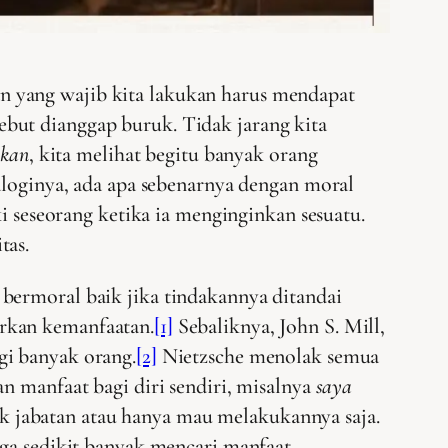
kan yang wajib kita lakukan harus mendapat
sebut dianggap buruk. Tidak jarang kita
ikan
, kita melihat begitu banyak orang
loginya, ada apa sebenarnya dengan moral
i seseorang ketika ia menginginkan sesuatu.
tas.
bermoral baik jika tindakannya ditandai
irkan kemanfaatan.
[1]
Sebaliknya, John S. Mill,
gi banyak orang.
[2]
Nietzsche menolak semua
n manfaat bagi diri sendiri, misalnya
saya
aik jabatan atau hanya mau melakukannya saja.
uga sedikit banyak mencari manfaat.