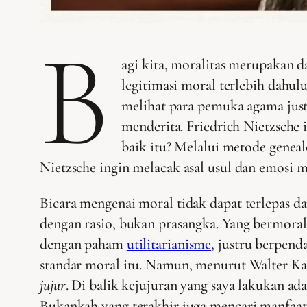
B
agi kita, moralitas merupakan d
legitimasi moral terlebih dahulu
melihat para pemuka agama jus
menderita. Friedrich Nietzsche
baik itu? Melalui metode geneal
Nietzsche ingin melacak asal usul dan emosi 
Bicara mengenai moral tidak dapat terlepas d
dengan rasio, bukan prasangka. Yang bermora
dengan paham
utilitarianisme
, justru berpen
standar moral itu. Namun, menurut Walter Kauf
jujur
. Di balik kejujuran yang saya lakukan ad
Bukankah yang terakhir juga mencari manfaat? 