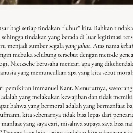
asar bagi setiap tindakan “luhur” kita. Bahkan tinda
 sehingga tindakan yang berada di luar legitimasi ter
tru menjadi sumber segala
yang jahat
. Atas nama
keba
 ingin mebuka selubung tersebut dengan metode genea
ogi, Nietzsche berusaha mencari apa yang dikehendak
manusia yang memunculkan apa yang kita sebut morali
ari pemikiran Immanuel Kant. Menurutnya, seseorang 
l adalah yang melakukan kewajiban dan tidak memik
dapat bahwa yang bermoral adalah yang bermanfaat ba
mann, kita sebenarnya tidak bisa lepas dari pencaria
a manfaat yang saya cari, misalnya supaya saya bisa n
Dengan kata lain, setiap tindakan kita sebenarnya j