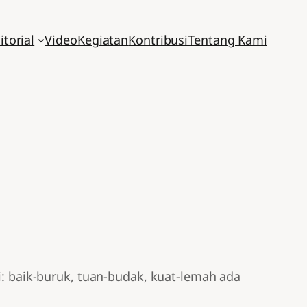
itorial
Video
Kegiatan
Kontribusi
Tentang Kami
ai: baik-buruk, tuan-budak, kuat-lemah ada