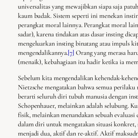
universalitas yang mewajibkan siapa saja patuh
kaum budak. Sistem seperti ini menekan insti
perangkat moral lainnya. Perangkat moral la
sadar), karena tindakan atas dasar insting dic
mengeluarkan insting binatang atau impuls k
mengendalikannya.
[7]
Orang yang merasa harus
(menaik), kebahagiaan itu hadir ketika ia meme
Sebelum kita mengendalikan kehendak-kehendak
Nietzsche mengatakan bahwa semua perilaku 
berarti seluruh diri tubuh manusia dengan ins
Schopenhauer, melainkan adalah selubung. Kua
fisik, melainkan menandakan sebuah evaluasi 
dalam diri untuk mengatakan situasi konkret
menjadi dua, aktif dan re-aktif. Aktif maksud