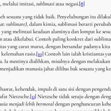
, melalui imitasi,
sublimasi
atau negasi.
[8]
eh sesuatu yang tidak baik. Penyelubungan itu dilakuk
at: sublimare)
, dalam kimia, sublimasi berarti perubah
atu yang melintasi keadaan alaminya dan lompat ke se
n atau dikelabui. Contoh paling konkret dari sublima
tas yang carut marut, dengan bersandar padanya kita 
 kelemahan rasio.
[10]
Contoh lain ialah kristiantas y
da. Ia mestinya dialihkan, misalnya dengan melakukan 
menjadikan manusia jahat dilibas bak sesuatu yang koto
rat, kehendak, impuls di satu sisi dengan pengendali
afat Nietzsche.
[11]
Nietzsche tidak setuju dengan den
sia menjadi lebih bermoral
dengan penghancuran kehen