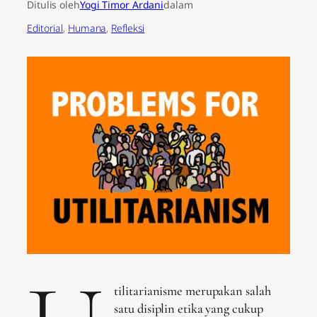
Ditulis oleh
Yogi Timor Ardani
dalam
Editorial
, 
Humana
, 
Refleksi
tilitarianisme merupakan salah
satu disiplin etika yang cukup