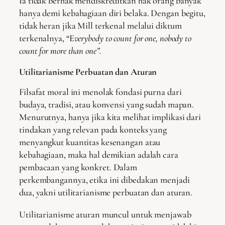
Ia tidak berhak mendiskreditkan hak orang banyak
hanya demi kebahagiaan diri belaka. Dengan begitu,
tidak heran jika Mill terkenal melalui diktum
terkenalnya, “E
verybody to count for one, nobody to
count for more than one”.
Utilitarianisme Perbuatan dan Aturan
Filsafat moral ini menolak fondasi purna dari
budaya, tradisi, atau konvensi yang sudah mapan.
Menurutnya, hanya jika kita melihat implikasi dari
tindakan yang relevan pada konteks yang
menyangkut kuantitas kesenangan atau
kebahagiaan, maka hal demikian adalah cara
pembacaan yang konkret. Dalam
perkembangannya, etika ini dibedakan menjadi
dua, yakni utilitarianisme perbuatan dan aturan.
Utilitarianisme aturan muncul untuk menjawab