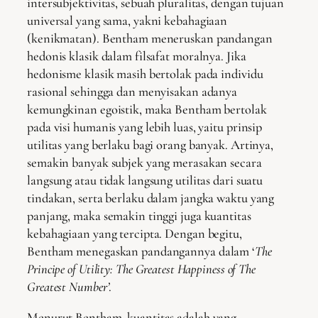
intersubjektivitas, sebuah pluralitas, dengan tujuan
universal yang sama, yakni kebahagiaan
(kenikmatan). Bentham meneruskan pandangan
hedonis klasik dalam filsafat moralnya. Jika
hedonisme klasik masih bertolak pada individu
rasional sehingga dan menyisakan adanya
kemungkinan egoistik, maka Bentham bertolak
pada visi humanis yang lebih luas, yaitu prinsip
utilitas yang berlaku bagi orang banyak. Artinya,
semakin banyak subjek yang merasakan secara
langsung atau tidak langsung utilitas dari suatu
tindakan, serta berlaku dalam jangka waktu yang
panjang, maka semakin tinggi juga kuantitas
kebahagiaan yang tercipta. Dengan begitu,
Bentham menegaskan pandangannya dalam ‘
The
Principe of Utility: The Greatest Happiness of The
Greatest Number’
.
Menurut Bentham, kuantitas adalah yang