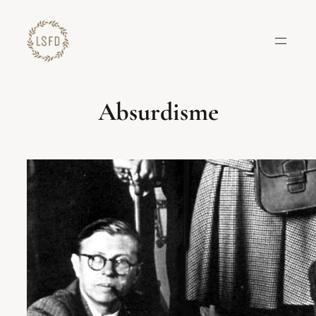
Lewati
ke
konten
Absurdisme