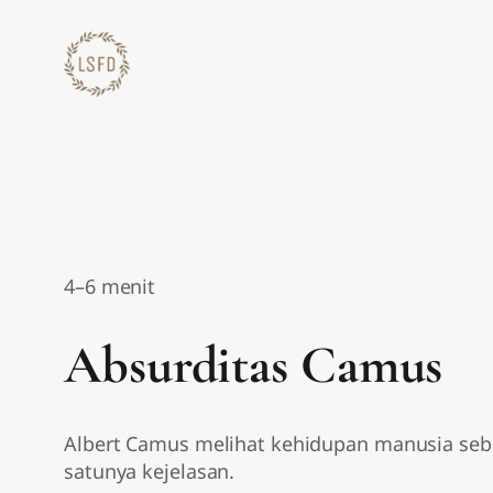
Lewati
ke
konten
4–6 menit
Absurditas Camus
Albert Camus melihat kehidupan manusia sebaga
satunya kejelasan.