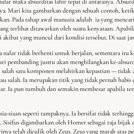
alar maka absurditas lahir tepat di antaranya. Absur
ya. Mari kita gambarkan dengan sebuah contoh, ket
akan. Pada tahap awal manusia adalah ia yang mencari
yang terlihat ditawarkan oleh suatu kenyataan. Apa
akibat yang muncul dari kondisi tersebut. Di saat ja
 nalar tidak berhenti untuk berjalan, sementara itu 
 dari pembanding justru akan menghilangkan ke-absurd
 salah satu komponen melahirkan kepastian — tidak
tau salah. Ia merupakan titik yang tidak pernah habi
alar. Ia pun tumbuh dan semakin membesar apabila ter
a-siaan seperti tampaknya. Ia bersifat tidak terhin
s. Sisifus digambarkan oleh Homer sebagai raja bijak
ya telah diculik oleh Zeus. Zeus yang marah atas pe