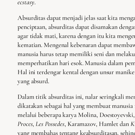
ecstasy
.
Absurditas dapat menjadi jelas saat kita men
penciptaan, absurditas dapat disamakan dengan
agar tidak mati, karena dengan itu kita menge
kematian. Mengenal kebenaran dapat membawa
manusia harus tetap memiliki seni dan melaku
memperhatikan hari esok. Manusia dalam pema
Hal ini terdengar kental dengan unsur manike
yang absurd.
Dalam titik absurditas ini, nalar seringkali 
dikatakan sebagai hal yang membuat manusia
melalui beberapa karya Molina, Doestoyevski
Proces
,
Les Possedes
, Karamazov, Hamlet dan
K
yang membahas tentang keabsurditasan, sehing