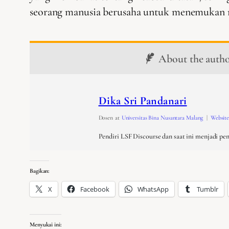
seorang manusia berusaha untuk menemukan 
About the auth
Dika Sri Pandanari
Dosen
at
Universitas Bina Nusantara Malang
|
Websit
Pendiri LSF Discourse dan saat ini menjadi pe
Bagikan:
X
Facebook
WhatsApp
Tumblr
Menyukai ini: