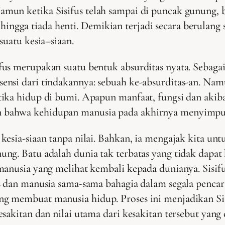
un ketika Sisifus telah sampai di puncak gunung, bat
ga tiada henti. Demikian terjadi secara berulang se
suatu kesia–siaan.
s merupakan suatu bentuk absurditas nyata. Sebagai s
ensi dari tindakannya: sebuah ke-absurditas-an. Na
ika hidup di bumi. Apapun manfaat, fungsi dan akiba
bahwa kehidupan manusia pada akhirnya menyimpulk
esia-siaan tanpa nilai. Bahkan, ia mengajak kita untu
g. Batu adalah dunia tak terbatas yang tidak dapat h
manusia yang melihat kembali kepada dunianya. Sisif
s dan manusia sama-sama bahagia dalam segala pencari
g membuat manusia hidup. Proses ini menjadikan Sis
esakitan dan nilai utama dari kesakitan tersebut yan