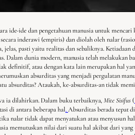
tara ide-ide dan pengetahuan manusia untuk mencari 
secara inderawi (empiris) dan diolah oleh nalar (ras
 jelas, pasti yaitu realitas dan sebaliknya. Ketiadaan 
tas. Dalam dunia modern, manusia telah melakukan ba
dak definitif, atau dengan kata lain merupakan hal ya
rumuskan absurditas yang menjadi pergulatan manus
uatu absurditas? Ataukah, ke-absurditas-an tidak mem
hwa ia dilahirkan. Dalam buku terbaiknya,
Mite Sisifus
(
asi di antara beberapa hal
.
Absurditas berada tepat di
ketika nalar tidak dapat menyatukan atau menyusun h
sia memutuskan nilai dari suatu hal akibat dari yang