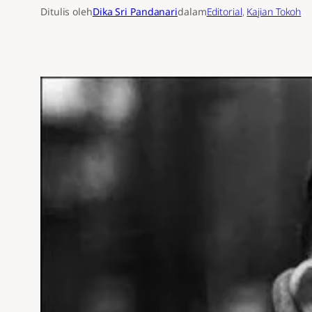
Ditulis oleh
Dika Sri Pandanari
dalam
Editorial
, 
Kajian Tokoh