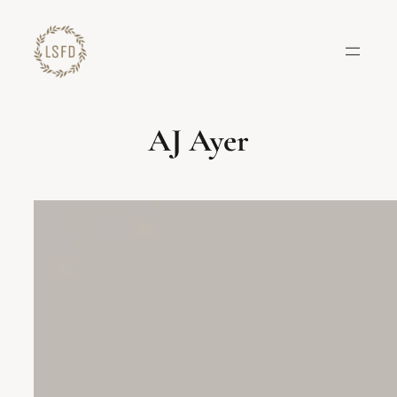
Lewati
ke
konten
AJ Ayer