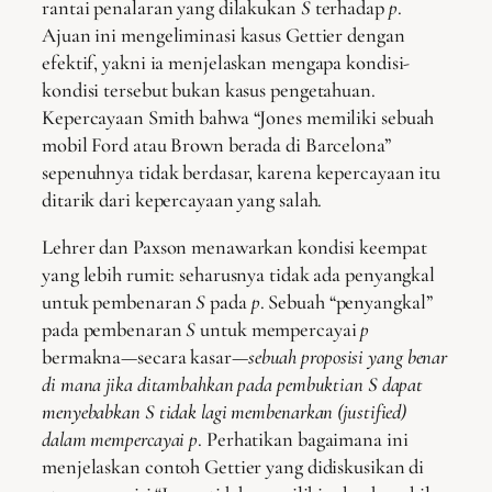
rantai penalaran yang dilakukan
S
terhadap
p
.
Ajuan ini mengeliminasi kasus Gettier dengan
efektif, yakni ia menjelaskan mengapa kondisi-
kondisi tersebut bukan kasus pengetahuan.
Kepercayaan Smith bahwa “Jones memiliki sebuah
mobil Ford atau Brown berada di Barcelona”
sepenuhnya tidak berdasar, karena kepercayaan itu
ditarik dari kepercayaan yang salah.
Lehrer dan Paxson menawarkan kondisi keempat
yang lebih rumit: seharusnya tidak ada penyangkal
untuk pembenaran
S
pada
p
. Sebuah “penyangkal”
pada pembenaran
S
untuk mempercayai
p
bermakna—secara kasar—
sebuah proposisi yang benar
di mana jika ditambahkan pada pembuktian S dapat
menyebabkan S tidak lagi membenarkan (justified)
dalam mempercayai p
. Perhatikan bagaimana ini
menjelaskan contoh Gettier yang didiskusikan di