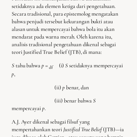
setidaknya ada elemen ketiga dari pengetahuan.
Secara tradisional, para epistemolog mengatakan
bahwa penjudi tersebut kekurangan bukti atau
alasan untuk mempercayai bahwa bola itu akan
mendarat pada warna merah. Oleh karena itu,
analisis tradisional pengetahuan dikenal sebagai
teori Justified True Belief (JTB), di mana:
S
tahu bahwa
p
=
(i)
S
setidaknya mempercayai
df
p
,
(ii)
p
benar, dan
(iii) benar bahwa
S
mempercayai
p
.
A.J. Ayer dikenal sebagai filsuf yang
mempertahankan teori
Justified True Belief
(JTB)—ia
juga dibaca oleh Gettier—atau sesuatu yang hampir