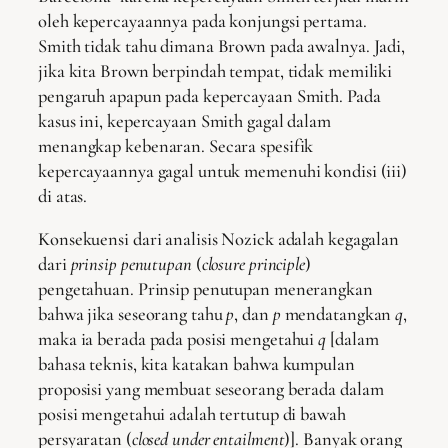
oleh kepercayaannya pada konjungsi pertama.
Smith tidak tahu dimana Brown pada awalnya. Jadi,
jika kita Brown berpindah tempat, tidak memiliki
pengaruh apapun pada kepercayaan Smith. Pada
kasus ini, kepercayaan Smith gagal dalam
menangkap kebenaran. Secara spesifik
kepercayaannya gagal untuk memenuhi kondisi (iii)
di atas.
Konsekuensi dari analisis Nozick adalah kegagalan
dari
prinsip penutupan
(
closure principle
)
pengetahuan. Prinsip penutupan menerangkan
bahwa jika seseorang tahu
p
, dan
p
mendatangkan
q
,
maka ia berada pada posisi mengetahui
q
[dalam
bahasa teknis, kita katakan bahwa kumpulan
proposisi yang membuat seseorang berada dalam
posisi mengetahui adalah tertutup di bawah
persyaratan (
closed under entailment
)]. Banyak orang