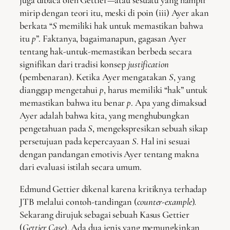
mirip dengan teori itu, meski di poin (iii) Ayer akan
berkata “
S
memiliki hak untuk memastikan bahwa
itu
p
”. Faktanya, bagaimanapun, gagasan Ayer
tentang hak-untuk-memastikan berbeda secara
signifikan dari tradisi konsep
justification
(pembenaran). Ketika Ayer mengatakan
S
, yang
dianggap mengetahui
p
, harus memiliki “hak” untuk
memastikan bahwa itu benar
p
. Apa yang dimaksud
Ayer adalah bahwa kita, yang menghubungkan
pengetahuan pada
S
, mengekspresikan sebuah sikap
persetujuan pada kepercayaan
S
. Hal ini sesuai
dengan pandangan emotivis Ayer tentang makna
dari evaluasi istilah secara umum.
Edmund Gettier dikenal karena kritiknya terhadap
JTB melalui contoh-tandingan (
counter-example
)
.
Sekarang dirujuk sebagai sebuah Kasus Gettier
(
Gettier Case
). Ada dua jenis yang memungkinkan