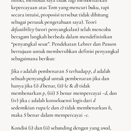
kepercayaan atas Tom yang mencuri buku, tapi
secara intuisi, proposisi tersebut tidak dihitung
sebagai perusak pengetahuan saya). Teori
defeasibility
(teori penyangkalan) telah mencoba
beragam langkah berbeda dalam mendefinisikan
“penyangkal sesat”. Pendekatan Lehrer dan Paxson
bertujuan untuk membersihkan definisi penyangkal
sebagaimana berikut:
Jika
e
adalah pembenaran
S
terhadap
p
,
d
adalah
sebuah penyangkal untuk pembenaran jika dan
hanya jika (i)
d
benar, (ii) (
e
&
d
) tidak
membenarkan
p
, (iii)
S
benar mempercayai
~d
, dan
(iv) jika
c
adalah konsekuensi logis dari
d
sedemikian rupa (
c
dan
e
) tidak membenarkan
h
,
maka
S
benar dalam mempercayai
~c
.
Kondisi (i) dan (ii) sebanding dengan yang awal,