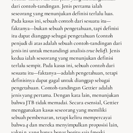
dari contoh-tandingan. Jenis pertama ialah
seseorang yang menunjukan definisi terlalu luas.
Pada kasus ini, sebuah contoh dari sesuatu itu—
faktanya—bukan sebuah pengetahuan, tapi definisi
itu dapat dianggap sebagai pengetahuan (contoh
penjudi di atas adalah sebuah contoh-tandingan dari
jenis ini untuk menandingi analisis
true belief
). Jenis
kedua ialah seseorang yang menunjukan definisi
terlalu sempit. Pada kasus ini, sebuah contoh dari
sesuatu itu—faktanya—adalah pengetahuan, tetapi
definisinya dapat gagal untuk dianggap sebagai
pengetahuan. Contoh-tandingan Gettier adalah
jenis yang pertama. Dengan kata lain, menunjukan
bahwa JTB tidak memadai. Secara esensial, Gettier
menggunakan kasus seseorang yang memiliki
sebuah pembenaran, tetapi keliru mempercayai
bahwa
q
dan mereka menyimpulkan proposisi lain,
yakni
p
, yang hanya benar begitu saja (meski