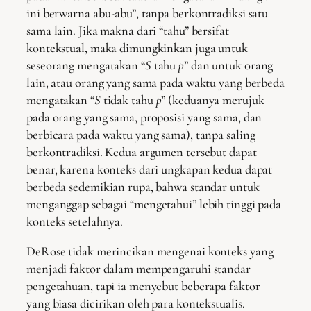
ini berwarna abu-abu”, tanpa berkontradiksi satu
sama lain. Jika makna dari “tahu” bersifat
kontekstual, maka dimungkinkan juga untuk
seseorang mengatakan “
S
tahu
p
” dan untuk orang
lain, atau orang yang sama pada waktu yang berbeda
mengatakan “
S
tidak tahu
p
” (keduanya merujuk
pada orang yang sama, proposisi yang sama, dan
berbicara pada waktu yang sama), tanpa saling
berkontradiksi. Kedua argumen tersebut dapat
benar, karena konteks dari ungkapan kedua dapat
berbeda sedemikian rupa, bahwa standar untuk
menganggap sebagai “mengetahui” lebih tinggi pada
konteks setelahnya.
DeRose tidak merincikan mengenai konteks yang
menjadi faktor dalam mempengaruhi standar
pengetahuan, tapi ia menyebut beberapa faktor
yang biasa dicirikan oleh para kontekstualis.