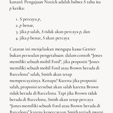
kanan). Pengajuan Nozick adalah bahwa
S
tahu itu
p
ketika:
S
percaya
p
,
p
benar,
jika
p
salah,
S
tidak akan percaya
p
, dan
jika
p
benar,
S
akan percaya
Catatan ini menjelaskan mengapa kasus Gettier
bukan persoalan pengetahuan: dalam contoh “Jones
memiliki sebuah mobil Ford”, jika proposisi “Jones
memiliki sebuah mobil Ford atau Brown berada di
Barcelona” salah, Smith akan tetap
mempercayainya. Kenapa? Karena jika proposisi
salah, proposisi tersebut akan salah karena Brown
tidak berada di Barcelona. Tapi jika Brown tidak
berada di Barcelona, Smith akan tetap percaya
“Jones memiliki sebuah Ford atau Brown berada di
Barcelona” karena kepercayaan Smith terjadi murni