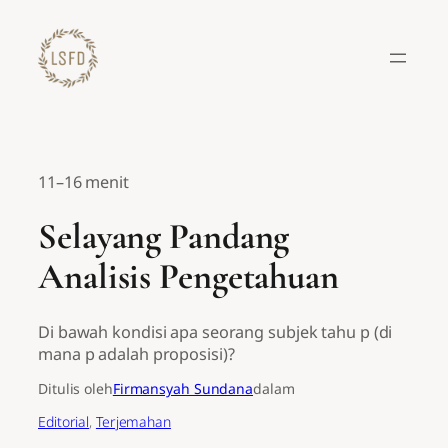
Lewati
ke
konten
11–16 menit
Selayang Pandang
Analisis Pengetahuan
Di bawah kondisi apa seorang subjek tahu p (di
mana p adalah proposisi)?
Ditulis oleh
Firmansyah Sundana
dalam
Editorial
, 
Terjemahan