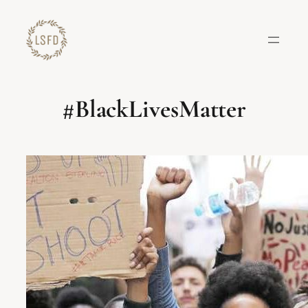
Lewati
ke
konten
#BlackLivesMatter