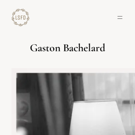
Lewati
ke
konten
Gaston Bachelard