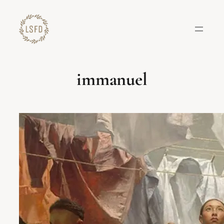
Lewati
ke
konten
immanuel