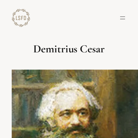
Lewati
ke
konten
Demitrius Cesar