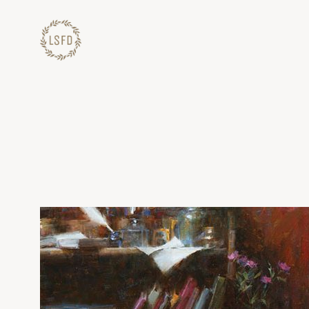
Lewati
ke
konten