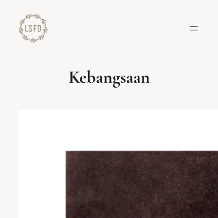
Lewati
ke
konten
Kebangsaan