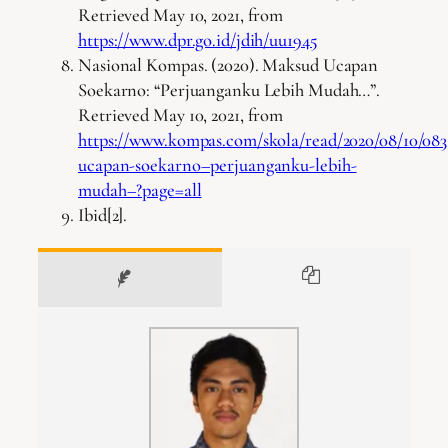
Retrieved May 10, 2021, from
https://www.dpr.go.id/jdih/uu1945
Nasional Kompas. (2020). Maksud Ucapan
Soekarno: “Perjuanganku Lebih Mudah…”.
Retrieved May 10, 2021, from
https://www.kompas.com/skola/read/2020/08/10/08
ucapan-soekarno–perjuanganku-lebih-
mudah–?page=all
Ibid[2].