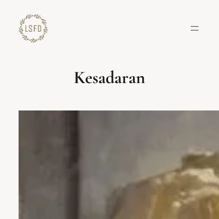
Lewati
ke
konten
Kesadaran