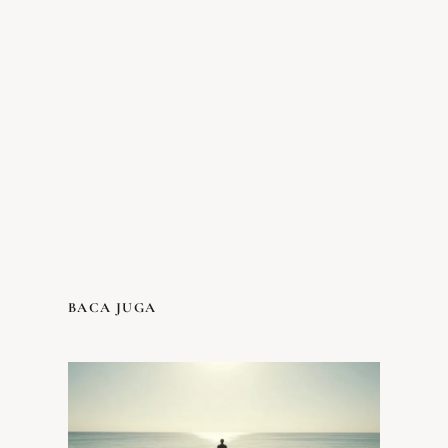
BACA JUGA