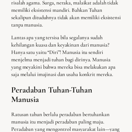
risalah agama. Surga, neraka, malaikat adalah tidak
memiliki eksistensi mandiri. Bahkan Tuhan
sekalipun dituduhnya tidak akan memiliki eksistensi
tanpa manusia.
Lantas apa yang tersisa bila segalanya sudah
kehilangan kuasa dan keyakinan dari manusia?
Hanya satu yaitu “Diri”! Manusia itu sendiri
menjelma menjadi tuhan bagi dirinya. Manusia
yang meyakini bahwa mereka bisa melakukan apa
saja melalui imajinasi dan usaha konkrit mereka.
Peradaban Tuhan-Tuhan
Manusia
Ratusan tahun berlalu peradaban bertuhankan
manusia itu menjadi peradaban paling maju.
Peradaban yang mengontrol masyarakat lain—yang