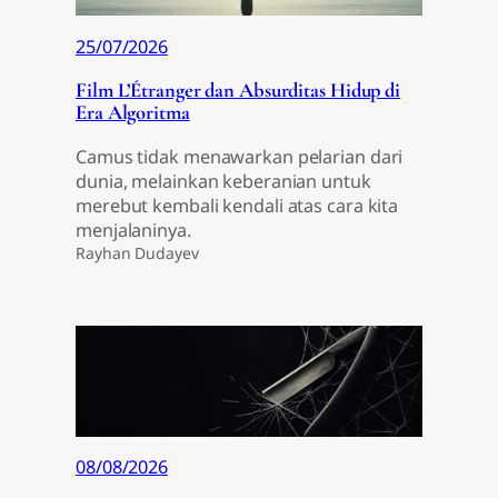
25/07/2026
Film L’Étranger dan Absurditas Hidup di
Era Algoritma
Camus tidak menawarkan pelarian dari
dunia, melainkan keberanian untuk
merebut kembali kendali atas cara kita
menjalaninya.
Rayhan Dudayev
08/08/2026