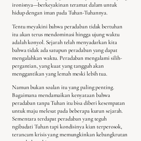
ironisnya—berkeyakinan teramat dalam untuk
hidup dengan iman pada Tuhan-Tuhannya.
Tentu meyakini bahwa peradaban tidak bertuhan
itu akan terus mendominasi hingga ujung waktu
adalah konyol. Sejarah telah menyadarkan kita
bahwa tidak ada satupun peradaban yang dapat
mengalahkan waktu. Peradaban mengalami silih-
pergantian, yang kuat yang tangguh akan
menggantikan yang lemah meski lebih tua.
Namun bukan soalan itu yang paling penting.
Bagaimana mendamaikan kenyataan bahwa
peradaban tanpa Tuhan itu bisa diberi kesempatan
untuk maju melesat pada beberapa kurun sejarah.
Sementara terdapat peradaban yang teguh
ngibadati Tuhan tapi kondisinya kian terperosok,
terancam krisis yang memungkinkan kebangkrutan