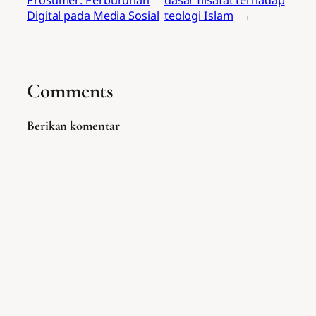
Digital pada Media Sosial
teologi Islam
→
Comments
Berikan komentar