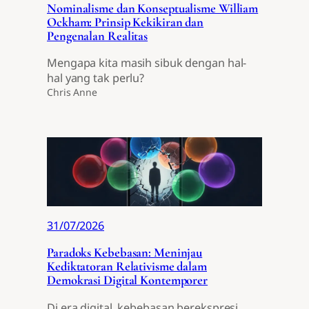
Nominalisme dan Konseptualisme William
Ockham: Prinsip Kekikiran dan
Pengenalan Realitas
Mengapa kita masih sibuk dengan hal-
hal yang tak perlu?
Chris Anne
31/07/2026
Paradoks Kebebasan: Meninjau
Kediktatoran Relativisme dalam
Demokrasi Digital Kontemporer
Di era digital, kebebasan berekspresi