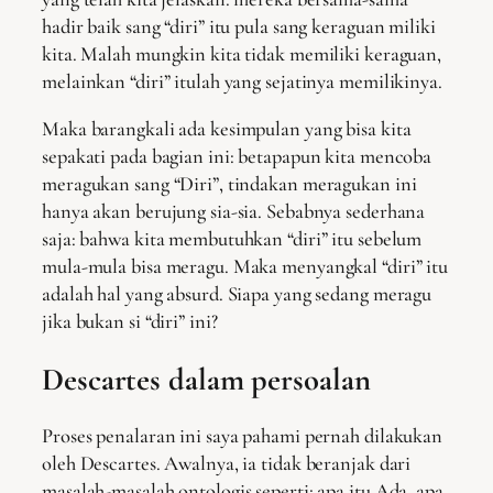
hadir baik sang “diri” itu pula sang keraguan miliki
kita. Malah mungkin kita tidak memiliki keraguan,
melainkan “diri” itulah yang sejatinya memilikinya.
Maka barangkali ada kesimpulan yang bisa kita
sepakati pada bagian ini: betapapun kita mencoba
meragukan sang “Diri”, tindakan meragukan ini
hanya akan berujung sia-sia. Sebabnya sederhana
saja: bahwa kita membutuhkan “diri” itu sebelum
mula-mula bisa meragu. Maka menyangkal “diri” itu
adalah hal yang absurd. Siapa yang sedang meragu
jika bukan si “diri” ini?
Descartes dalam persoalan
Proses penalaran ini saya pahami pernah dilakukan
oleh Descartes. Awalnya, ia tidak beranjak dari
masalah-masalah ontologis seperti; apa itu Ada, apa