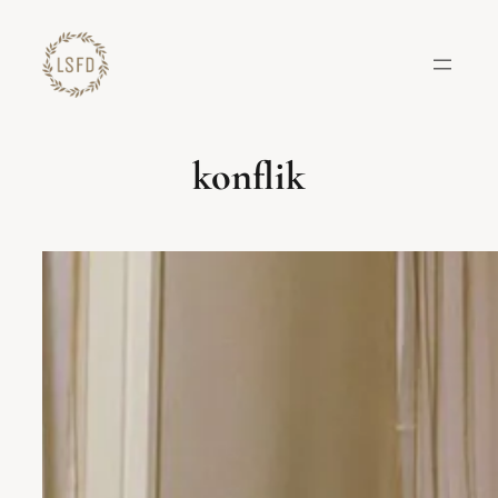
Lewati
ke
konten
konflik