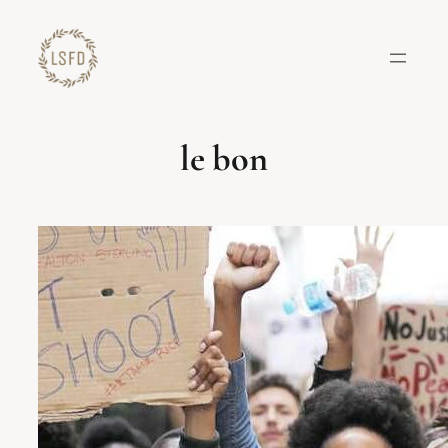
Lewati
ke
konten
le bon