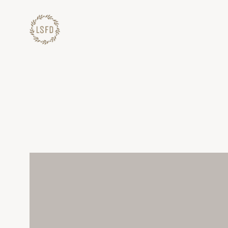
Lewati
ke
konten