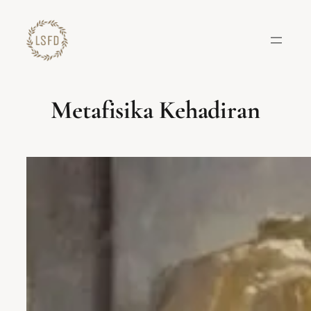
Lewati
ke
konten
Metafisika Kehadiran