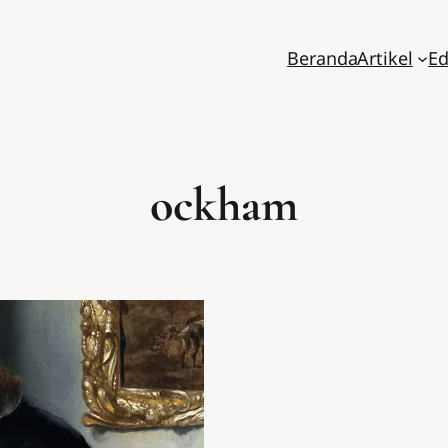
Beranda
Artikel
Ed
ockham