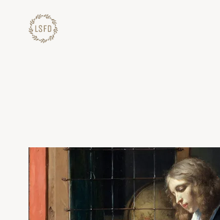
Lewati
ke
konten