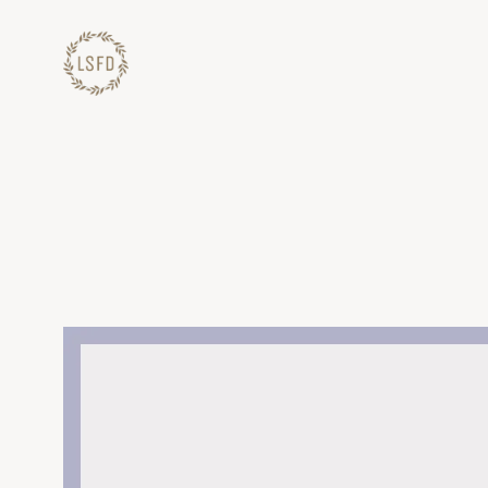
Lewati
ke
konten