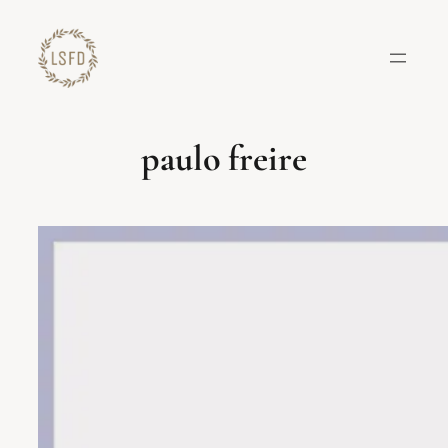
Lewati
ke
konten
paulo freire