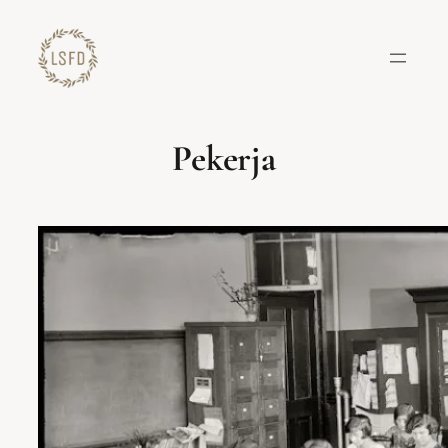
Lewati
ke
konten
Pekerja