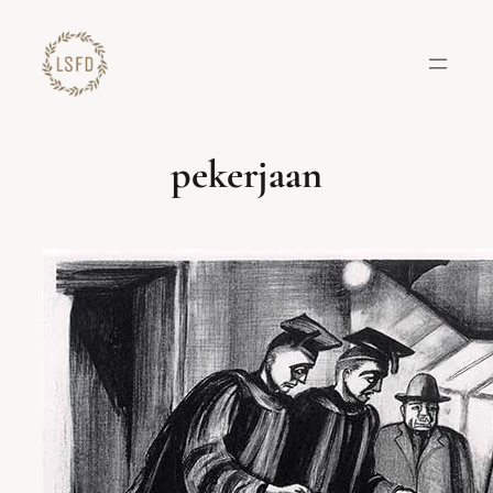
Lewati
ke
konten
pekerjaan