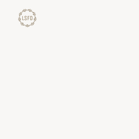
Lewati
ke
konten