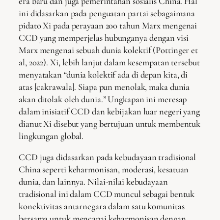
era baru dan juga pemerintahan sosialis China. Hal
ini didasarkan pada penguatan partai sebagaimana
pidato Xi pada perayaan 200 tahun Marx mengenai
CCD yang memperjelas hubunganya dengan visi
Marx mengenai sebuah dunia kolektif (Pottinger et
al, 2022). Xi, lebih lanjut dalam kesempatan tersebut
menyatakan “dunia kolektif ada di depan kita, di
atas [cakrawala]. Siapa pun menolak, maka dunia
akan ditolak oleh dunia.” Ungkapan ini meresap
dalam inisiatif CCD dan kebijakan luar negeri yang
dianut Xi disebut yang bertujuan untuk membentuk
lingkungan global.
CCD juga didasarkan pada kebudayaan tradisional
China seperti keharmonisan, moderasi, kesatuan
dunia, dan lainnya. Nilai-nilai kebudayaan
tradisional ini dalam CCD muncul sebagai bentuk
konektivitas antarnegara dalam satu komunitas
bersama untuk mencapai keharmonisan dengan