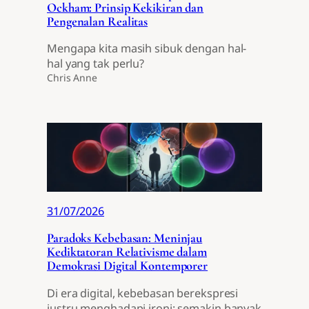
Ockham: Prinsip Kekikiran dan
Pengenalan Realitas
Mengapa kita masih sibuk dengan hal-
hal yang tak perlu?
Chris Anne
31/07/2026
Paradoks Kebebasan: Meninjau
Kediktatoran Relativisme dalam
Demokrasi Digital Kontemporer
Di era digital, kebebasan berekspresi
justru menghadapi ironi: semakin banyak