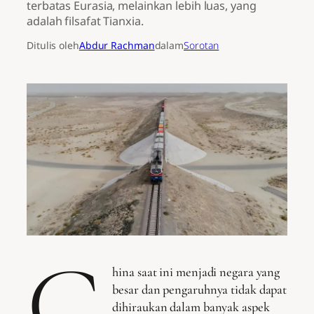
terbatas Eurasia, melainkan lebih luas, yang
adalah filsafat Tianxia.
Ditulis oleh
Abdur Rachman
dalam
Sorotan
C
hina saat ini menjadi negara yang
besar dan pengaruhnya tidak dapat
dihiraukan dalam banyak aspek