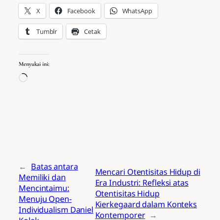
X
Facebook
WhatsApp
Tumblr
Cetak
Menyukai ini:
Memuat...
←
Batas antara
Mencari Otentisitas Hidup di
Memiliki dan
Era Industri: Refleksi atas
Mencintaimu:
Otentisitas Hidup
Menuju Open-
Kierkegaard dalam Konteks
Individualism Daniel
Kontemporer
→