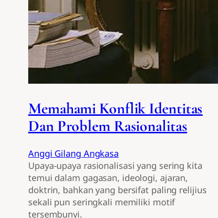
Memahami Konflik Identitas
Dan Problem Rasionalitas
Anggi Gilang Angkasa
Upaya-upaya rasionalisasi yang sering kita
temui dalam gagasan, ideologi, ajaran,
doktrin, bahkan yang bersifat paling relijius
sekali pun seringkali memiliki motif
tersembunyi.