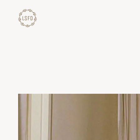
Lewati
ke
konten